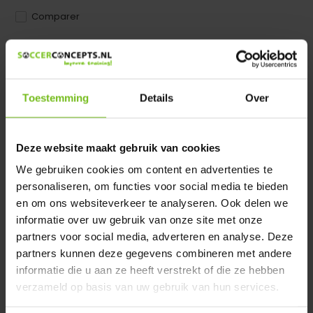
Comparer
Dir product is beschikbaar in de volgende varianten:
Heeft u een vraag over dit product ?
Toestemming
Details
Over
We helpen u graag met meer informatie
Verstuur email
Deze website maakt gebruik van cookies
We gebruiken cookies om content en advertenties te
Description du produit
personaliseren, om functies voor social media te bieden
en om ons websiteverkeer te analyseren. Ook delen we
Spécifications
informatie over uw gebruik van onze site met onze
partners voor social media, adverteren en analyse. Deze
partners kunnen deze gegevens combineren met andere
Évaluations
informatie die u aan ze heeft verstrekt of die ze hebben
verzameld op basis van uw gebruik van hun services.
Partager