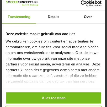
We helpen u graag met meer informatie
Verstuur email
Toestemming
Details
Over
Description du produit
Deze website maakt gebruik van cookies
We gebruiken cookies om content en advertenties te
Spécifications
personaliseren, om functies voor social media te bieden
en om ons websiteverkeer te analyseren. Ook delen we
Évaluations
informatie over uw gebruik van onze site met onze
partners voor social media, adverteren en analyse. Deze
partners kunnen deze gegevens combineren met andere
Partager
informatie die u aan ze heeft verstrekt of die ze hebben
verzameld op basis van uw gebruik van hun services.
Alles toestaan