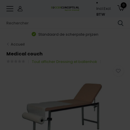
0
Incl.
Excl.
BTW
Standaard de scherpste prijzen
Accueil
Medical couch
Tout afficher Dressing et ballenhok