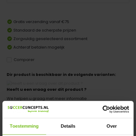
Gratis verzending vanaf €75
Standaard de scherpste prijzen
Zorgvuldig geselecteerd assortiment
Achteraf betalen mogelijk
Comparer
Dir product is beschikbaar in de volgende varianten:
Heeft u een vraag over dit product ?
We helpen u graag met meer informatie
Verstuur email
Toestemming
Details
Over
Description du produit