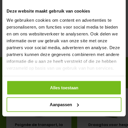
Spécifications
Deze website maakt gebruik van cookies
We gebruiken cookies om content en advertenties te
personaliseren, om functies voor social media te bieden
Évaluations
en om ons websiteverkeer te analyseren. Ook delen we
informatie over uw gebruik van onze site met onze
Partager
partners voor social media, adverteren en analyse. Deze
partners kunnen deze gegevens combineren met andere
informatie die u aan ze heeft verstrekt of die ze hebben
ACCESSOIRES
verzameld op basis van uw gebruik van hun services.
Complete your purchase
Alles toestaan
Aanpassen
Poignée de transport, la
Draagtas voor hesj