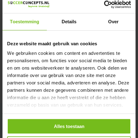
We helpen u graag met meer informatie
Verstuur email
Toestemming
Details
Over
Description du produit
Deze website maakt gebruik van cookies
We gebruiken cookies om content en advertenties te
Spécifications
personaliseren, om functies voor social media te bieden
en om ons websiteverkeer te analyseren. Ook delen we
Évaluations
informatie over uw gebruik van onze site met onze
partners voor social media, adverteren en analyse. Deze
partners kunnen deze gegevens combineren met andere
Partager
informatie die u aan ze heeft verstrekt of die ze hebben
verzameld op basis van uw gebruik van hun services.
Alles toestaan