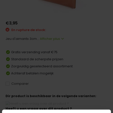
€3,95
En rupture de stock:
Jeu d'aimants 3cm...
Afficher plus
Gratis verzending vanaf €75
Standaard de scherpste prijzen
Zorgvuldig geselecteerd assortiment
Achteraf betalen mogelijk
Comparer
Dir product is beschikbaar in de volgende varianten:
Heeft u een vraag over dit product ?