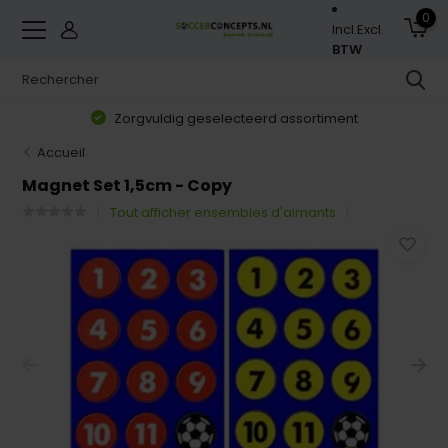
0
Incl.
Excl.
BTW
teerd assortiment
Gratis verzending 
Accueil
Magnet Set 1,5cm - Copy
Tout afficher ensembles d'aimants