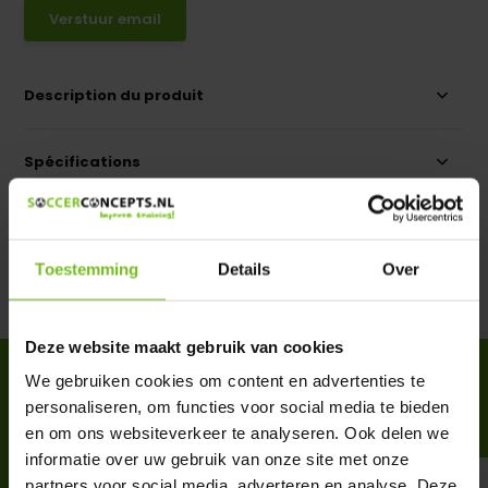
Verstuur email
Description du produit
Spécifications
Évaluations
Toestemming
Details
Over
Partager
Deze website maakt gebruik van cookies
ACCESSOIRES
We gebruiken cookies om content en advertenties te
Complete your purchase
personaliseren, om functies voor social media te bieden
en om ons websiteverkeer te analyseren. Ook delen we
informatie over uw gebruik van onze site met onze
partners voor social media, adverteren en analyse. Deze