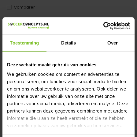
Comparer
Dir product is beschikbaar in de volgende varianten:
Heeft u een vraag over dit product ?
Toestemming
Details
Over
We helpen u graag met meer informatie
Verstuur email
Deze website maakt gebruik van cookies
We gebruiken cookies om content en advertenties te
Description du produit
personaliseren, om functies voor social media te bieden
en om ons websiteverkeer te analyseren. Ook delen we
Spécifications
informatie over uw gebruik van onze site met onze
partners voor social media, adverteren en analyse. Deze
partners kunnen deze gegevens combineren met andere
Évaluations
informatie die u aan ze heeft verstrekt of die ze hebben
verzameld op basis van uw gebruik van hun services.
Partager