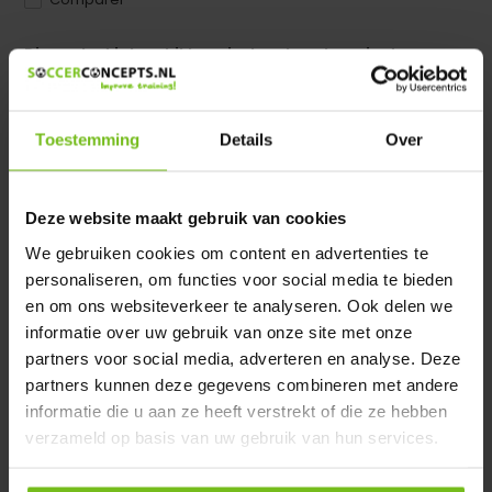
Dir product is beschikbaar in de volgende varianten:
Heeft u een vraag over dit product ?
We helpen u graag met meer informatie
Toestemming
Details
Over
Verstuur email
Deze website maakt gebruik van cookies
Description du produit
We gebruiken cookies om content en advertenties te
personaliseren, om functies voor social media te bieden
en om ons websiteverkeer te analyseren. Ook delen we
Spécifications
informatie over uw gebruik van onze site met onze
partners voor social media, adverteren en analyse. Deze
Évaluations
partners kunnen deze gegevens combineren met andere
informatie die u aan ze heeft verstrekt of die ze hebben
verzameld op basis van uw gebruik van hun services.
Partager