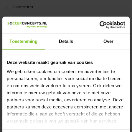
Comparer
Dir product is beschikbaar in de volgende varianten:
Heeft u een vraag over dit product ?
Toestemming
Details
Over
We helpen u graag met meer informatie
Verstuur email
Deze website maakt gebruik van cookies
We gebruiken cookies om content en advertenties te
Description du produit
personaliseren, om functies voor social media te bieden
en om ons websiteverkeer te analyseren. Ook delen we
Spécifications
informatie over uw gebruik van onze site met onze
partners voor social media, adverteren en analyse. Deze
partners kunnen deze gegevens combineren met andere
Évaluations
informatie die u aan ze heeft verstrekt of die ze hebben
verzameld op basis van uw gebruik van hun services.
Partager