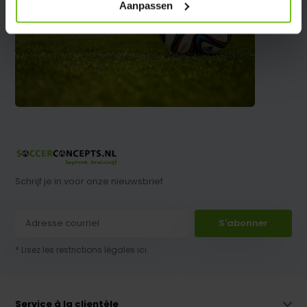
Aanpassen
Schrijf je in voor onze nieuwsbrief
S'abonner
* Lisez les restrictions légales ici
Service à la clientèle