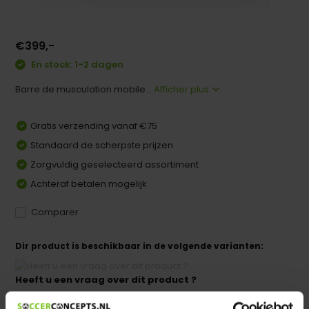
€399,-
En stock: 1-2 dagen
Barre de musculation mobile...
Afficher plus
Gratis verzending vanaf €75
Standaard de scherpste prijzen
Zorgvuldig geselecteerd assortiment
Achteraf betalen mogelijk
Comparer
Dir product is beschikbaar in de volgende varianten:
Heeft u een vraag over dit product ?
We helpen u graag met meer informatie