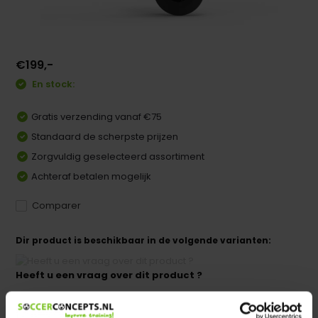
€199,-
En stock:
Gratis verzending vanaf €75
Standaard de scherpste prijzen
Zorgvuldig geselecteerd assortiment
Achteraf betalen mogelijk
Comparer
Dir product is beschikbaar in de volgende varianten:
Heeft u een vraag over dit product ?
We helpen u graag met meer informatie
Verstuur email