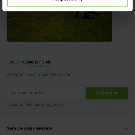
Schrijf je in voor onze nieuwsbrief
S'abonner
* Lisez les restrictions légales ici
Service à la clientèle