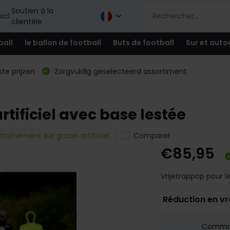
Soutien à la
xcl.
clientèle
ball
le ballon de football
Buts de football
Sur et auto
te prijzen
Zorgvuldig geselecteerd assortiment
rtificiel avec base lestée
traînement sur gazon artificiel
Comparer
€85,95
Vrijetrappop pour le
Réduction en v
Comm