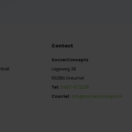
Contact
SoccerConcepts
tball
Lageweg 28
6621BS Dreumel
Tel:
0487-572229
Courriel:
info@soccerconcepts.nl