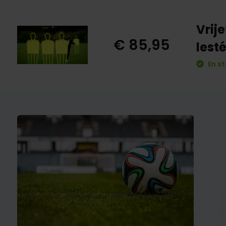
Vrij
€ 85,95
lest
En st