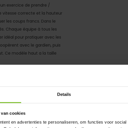
 un exercice de prendre /
e vitesse correcte et la hauteur
er les coups francs. Dans le
és. Chaque équipe à tous les
 idéal pour pratiquer avec les
coopèrent avec le gardien, puis
ut. Ce modèle haut a la taille
arez cela avec un mur de
Details
sont de 1,20 mètres de haut et
coup franc pour € 175
 van cookies
ent en advertenties te personaliseren, om functies voor social
iciel: Pour le coup franc