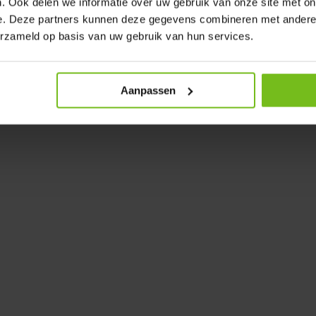
. Ook delen we informatie over uw gebruik van onze site met on
é sur les champs de gazon
e. Deze partners kunnen deze gegevens combineren met andere i
conçu, qui adapte les broches de
erzameld op basis van uw gebruik van hun services.
açon, vous obtenez également de
t de l'autre base lestée oefen-
Aanpassen
spéciale à l'achat de cinq