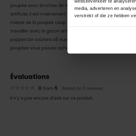
websiteverkeer te analyseren
poupée avec broches de masse peut également être utilis
media, adverteren en analys
artificiel, il est maintenant un pied renforcé ou aggraver 
verstrekt of die ze hebben v
masse de la poupée coup libre. (voir photo 3) De cette f
travailler avec le gazon artificiel informer indépendammen
poppen.De coûtera 45 euros. Maintenant, comme une offre 
poupées vous pouvez acheter 5 pieds pour 200 euros.
Évaluations
0
5
from
Based on 0 reviews
Il n'y a pas encore d'avis sur ce produit..