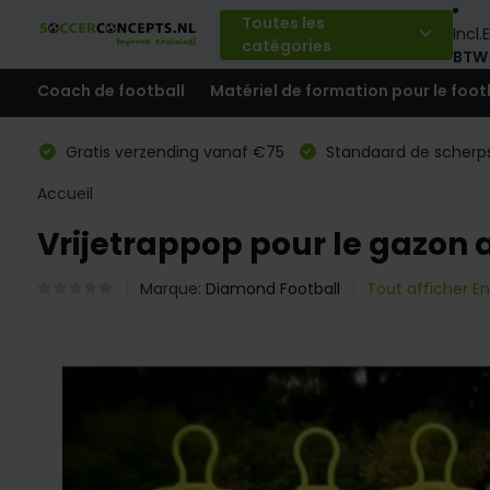
Toutes les
Incl.
E
catégories
BTW
Coach de football
Matériel de formation pour le foot
Gratis verzending vanaf €75
Standaard de scherps
Accueil
Vrijetrappop pour le gazon a
Marque:
Diamond Football
Tout afficher En