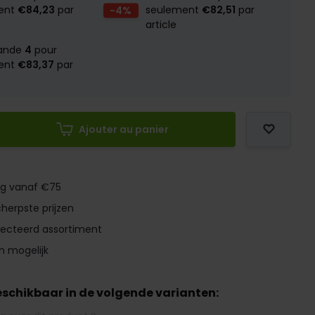
ent
€84,23
par
-4%
seulement
€82,51
par
article
ande
4
pour
ent
€83,37
par
Ajouter au panier
ng vanaf €75
herpste prijzen
lecteerd assortiment
n mogelijk
beschikbaar in de volgende varianten: