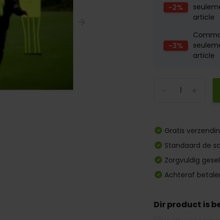
-2%
seulem
article
Comm
-3%
seulem
article
-
+
Gratis verzendi
Standaard de sc
Zorgvuldig gese
Achteraf betale
Dir product is 