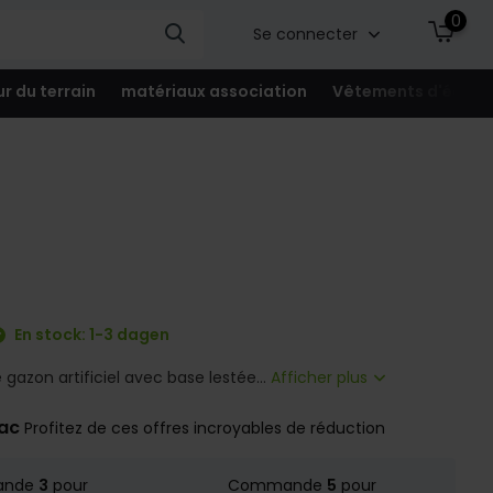
0
Se connecter
ur du terrain
matériaux association
Vêtements d'équip
En stock: 1-3 dagen
 gazon artificiel avec base lestée...
Afficher plus
rac
Profitez de ces offres incroyables de réduction
ande
3
pour
Commande
5
pour