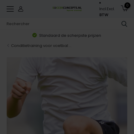
0
Incl.
Excl.
BTW
Zorgvuldig geselecteerd assortiment
Conditietraining voor voetbal:...