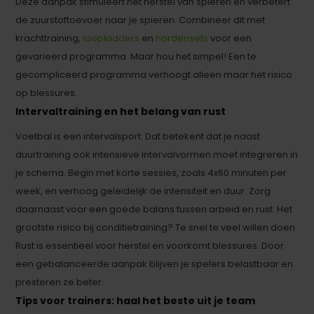
Deze aanpak stimuleert het herstel van spieren en verbetert
de zuurstoftoevoer naar je spieren. Combineer dit met
krachttraining,
loopladders
en
hordensets
voor een
gevarieerd programma. Maar hou het simpel! Een te
gecompliceerd programma verhoogt alleen maar het risico
op blessures.
Intervaltraining en het belang van rust
Voetbal is een intervalsport. Dat betekent dat je naast
duurtraining ook intensieve intervalvormen moet integreren in
je schema. Begin met korte sessies, zoals 4x60 minuten per
week, en verhoog geleidelijk de intensiteit en duur. Zorg
daarnaast voor een goede balans tussen arbeid en rust. Het
grootste risico bij conditietraining? Te snel te veel willen doen.
Rust is essentieel voor herstel en voorkomt blessures. Door
een gebalanceerde aanpak blijven je spelers belastbaar en
presteren ze beter.
Tips voor trainers: haal het beste uit je team