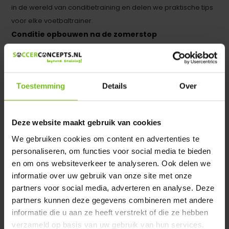
in de wereld van conditietraining en delen we praktische tips
voor elke voetbaltrainer.
Conditie opbouwen na de zomerstop
De zomerstop is een moment van rust voor spelers, maar
zodra de voorbereiding begint, merk je vaak dat niet
iedereen op hetzelfde niveau terugkomt. Sommige spelers
Toestemming
Details
Over
hebben zich tijdens hun vakantie fit gehouden met een potje
tennis of een sporadische duurloop. Anderen hebben vooral
van het zwembad genoten. Hoe krijg je iedereen weer op
Deze website maakt gebruik van cookies
hetzelfde niveau?
We gebruiken cookies om content en advertenties te
Start met het in kaart brengen van de conditie van je spelers.
personaliseren, om functies voor social media te bieden
Analyseer hun fitheid, bekijk hun blessurehistorie en bepaal
en om ons websiteverkeer te analyseren. Ook delen we
de trainingsbelasting die ze aankunnen. Dit maatwerk is
informatie over uw gebruik van onze site met onze
essentieel, vooral nu de fysieke eisen in het voetbal steeds
partners voor social media, adverteren en analyse. Deze
hoger worden. Met een individueel loopprogramma beperk
partners kunnen deze gegevens combineren met andere
je het verval in conditie tijdens de zomer. Denk bijvoorbeeld
informatie die u aan ze heeft verstrekt of die ze hebben
verzameld op basis van uw gebruik van hun services.
aan de bekende tempoloop van zestienmeterlijn tot