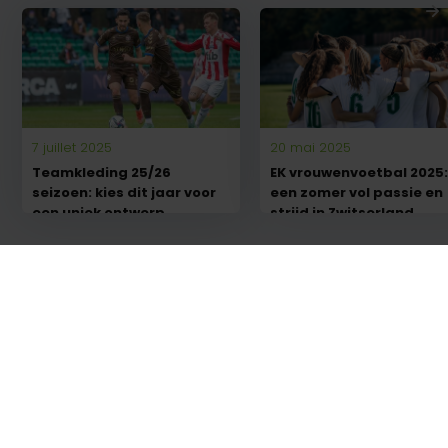
7 juillet 2025
20 mai 2025
Teamkleding 25/26
EK vrouwenvoetbal 2025
seizoen: kies dit jaar voor
een zomer vol passie en
een uniek ontwerp
strijd in Zwitserland