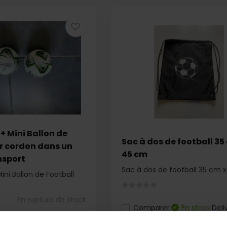
 + Mini Ballon de
Sac à dos de football 35
ur cordon dans un
45 cm
nsport
Sac à dos de football 35 cm 
Mini Ballon de Football
En rupture de stock
Comparer
En stock
Deli