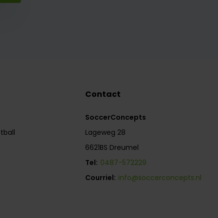
Contact
SoccerConcepts
tball
Lageweg 28
6621BS Dreumel
Tel:
0487-572229
Courriel:
info@soccerconcepts.nl