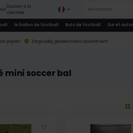
Soutien à la
xcl.
clientèle
ball
le ballon de football
Buts de football
Sur et auto
te prijzen
Zorgvuldig geselecteerd assortiment
é mini soccer bal