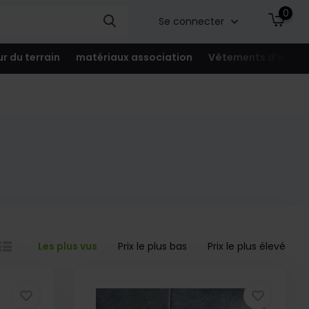
0
Se connecter
ur du terrain
matériaux association
Vêtements d'équip
Les plus vus
Prix le plus bas
Prix le plus élevé