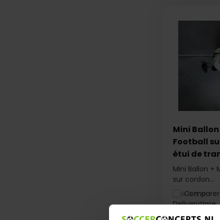
Mini Ballon
Football s
étui de tra
Mini Ballon + 
sur cordon...
Comparer
Deliverytime