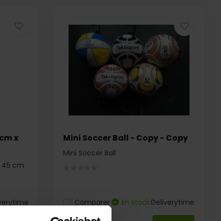
 cm x
Mini Soccer Ball - Copy - Copy
Mini Soccer Ball
x 45 cm
verytime
Comparer
En stock
Deliverytime