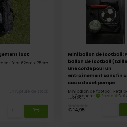
gement foot
Mini ballon de football: P
ballon de football (taille
ement foot 62cm x 25cm
une corde pour un
entraînement sans fin 
sac à dos et pompe
En rupture de stock
Mini ballon de football: Petit b
Comparer
En stock
Deli
footbal...
€ 14,95