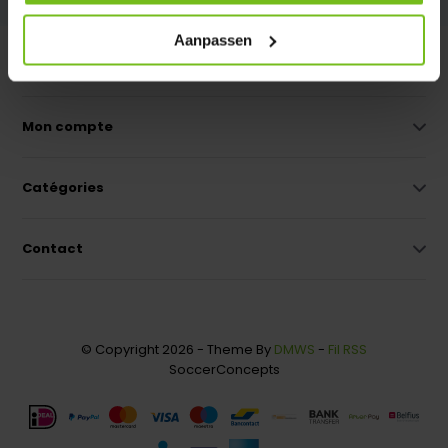
Aanpassen
Service à la clientèle
Mon compte
Catégories
Contact
© Copyright 2026 - Theme By
DMWS
-
Fil RSS
SoccerConcepts