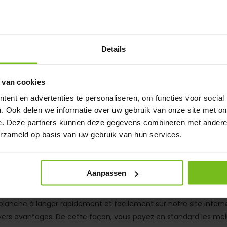
ableau de remplacement mécaniq
Details
emplacement de football est disponible en deux variantes diffé
embre du personnel doit alors afficher manuellement les bons
doivent quitter le terrain. Les chiffres jaunes représentent le 
 van cookies
 face, permettant d'afficher deux chiffres côte à côte.
ent en advertenties te personaliseren, om functies voor social
ement opter pour le tableau électronique des remplacements pour
. Ook delen we informatie over uw gebruik van onze site met on
nt également faciles à lire, même à de grandes distances et en pl
e. Deze partners kunnen deze gegevens combineren met andere i
Le devant indique en chiffres jaune-vert quel joueur peut entrer
erzameld op basis van uw gebruik van hun services.
r le terrain.
 votre planche de remplacement 
Aanpassen
ts
anche à langer rapidement et facilement sur notre site Interne
vers avantages. De cette façon, vous payez en standard les mei