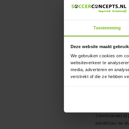
Notre t
football
Toestemming
Le tableau de r
mécanique. Un m
les joueurs qui 
Deze website maakt gebruik
simple ou double
We gebruiken cookies om cont
Vous pouvez égal
websiteverkeer te analyseren
à saisir. Ils so
media, adverteren en analys
des deux côtés. 
verstrekt of die ze hebben v
joueur doit quitte
Achetez
Concep
Commandez la pl
bénéficiez de di