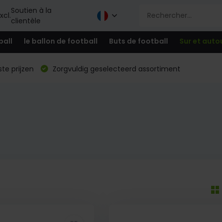
Soutien à la
xcl.
clientèle
ball
le ballon de football
Buts de football
Sur et auto
te prijzen
Zorgvuldig geselecteerd assortiment