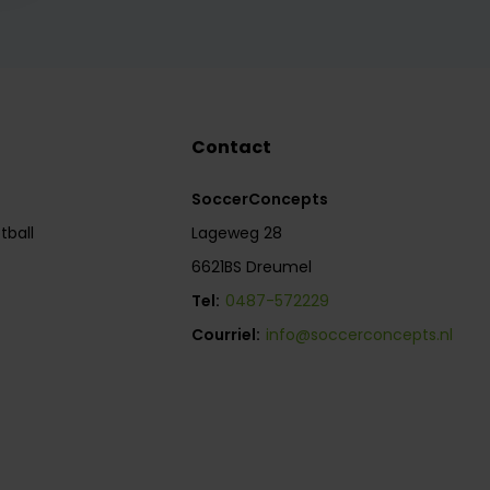
Contact
SoccerConcepts
tball
Lageweg 28
6621BS Dreumel
Tel:
0487-572229
Courriel:
info@soccerconcepts.nl