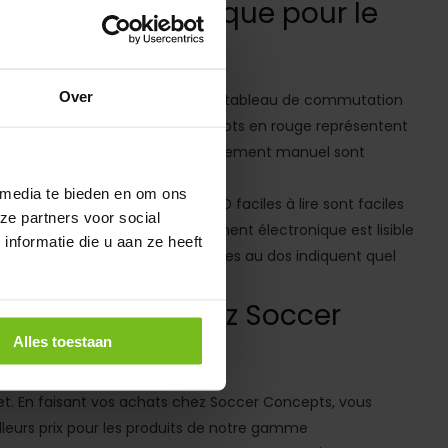
ue et électronique pour le
Over
rentes. Vous pouvez choisir notre tableau de commutation
 numéros. Les numéros de maillots en rouge représentent
joueur entrant. Ces tableaux à changement manuel sont
 media te bieden en om ons
 le football. Les numéros LED faciles à lire sont faciles
ze partners voor social
ein soleil. Le panneau de changement électronique est lisible
nformatie die u aan ze heeft
 dans le match, les chiffres rouges au dos indiquent quel
de football chez Soccer
Alles toestaan
t. En faisant vos achats chez Soccer Concepts, vous
lleurs prix pour les produits de notre gamme