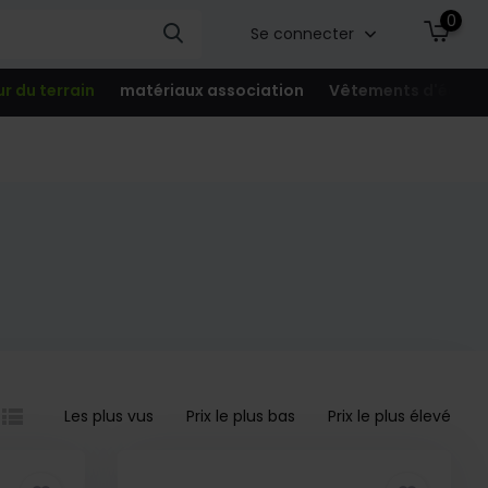
0
Se connecter
ur du terrain
matériaux association
Vêtements d'équip
Les plus vus
Prix le plus bas
Prix le plus élevé