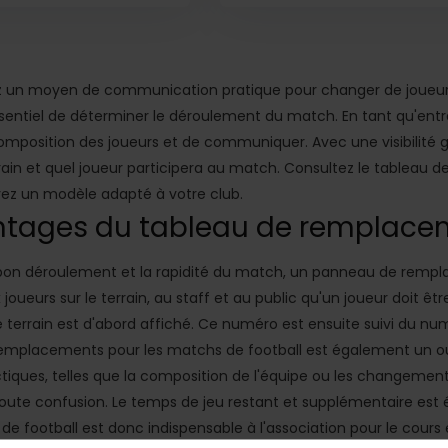
 un moyen de communication pratique pour changer de joueur 
 essentiel de déterminer le déroulement du match. En tant qu'en
mposition des joueurs et de communiquer. Avec une visibilité g
errain et quel joueur participera au match. Consultez le tablea
z un modèle adapté à votre club.
ntages du tableau de remplaceme
 bon déroulement et la rapidité du match, un panneau de remplace
oueurs sur le terrain, au staff et au public qu'un joueur doit
le terrain est d'abord affiché. Ce numéro est ensuite suivi du num
remplacements pour les matchs de football est également un ou
tiques, telles que la composition de l'équipe ou les changemen
oute confusion. Le temps de jeu restant et supplémentaire est 
 football est donc indispensable à l'association pour le cours 