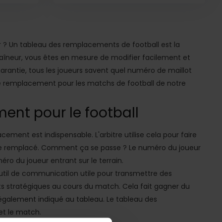
? Un tableau des remplacements de football est la
traîneur, vous êtes en mesure de modifier facilement et
arantie, tous les joueurs savent quel numéro de maillot
u de remplacement pour les matchs de football de notre
nt pour le football
ment est indispensable. L'arbitre utilise cela pour faire
 être remplacé. Comment ça se passe ? Le numéro du joueur
éro du joueur entrant sur le terrain.
til de communication utile pour transmettre des
ts stratégiques au cours du match. Cela fait gagner du
également indiqué au tableau. Le tableau des
et le match.