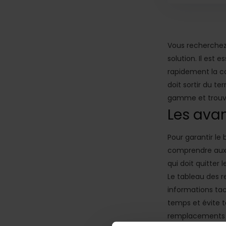
Vous recherchez
solution. Il est
rapidement la co
doit sortir du t
gamme et trouve
Les ava
Pour garantir le
comprendre aux j
qui doit quitter 
Le tableau des 
informations tac
temps et évite t
remplacements de