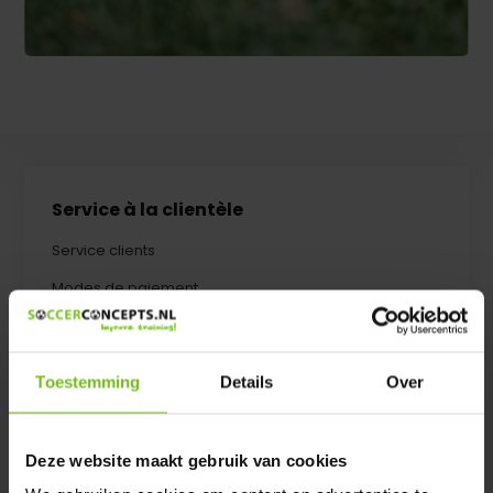
Service à la clientèle
Service clients
Modes de paiement
Expédition & retours
A propos de nous
Toestemming
Details
Over
Algemene voorwaarden
Politique de confidentialité
Deze website maakt gebruik van cookies
Gauche