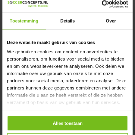
We helpen u graag met meer informatie
Verstuur email
Toestemming
Details
Over
Description du produit
Deze website maakt gebruik van cookies
Spécifications
We gebruiken cookies om content en advertenties te
personaliseren, om functies voor social media te bieden
en om ons websiteverkeer te analyseren. Ook delen we
Évaluations
informatie over uw gebruik van onze site met onze
partners voor social media, adverteren en analyse. Deze
partners kunnen deze gegevens combineren met andere
Partager
informatie die u aan ze heeft verstrekt of die ze hebben
verzameld op basis van uw gebruik van hun services.
Alles toestaan