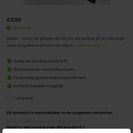
€3,50
En stock:
Sable - Tronc de gravier de 100 cm de long et 25 cm de large
avec poignée et cordon de reliure...
Afficher plus
Gratis verzending vanaf €75
Standaard de scherpste prijzen
Zorgvuldig geselecteerd assortiment
Achteraf betalen mogelijk
Comparer
Dir product is beschikbaar in de volgende varianten:
Heeft u een vraag over dit product ?