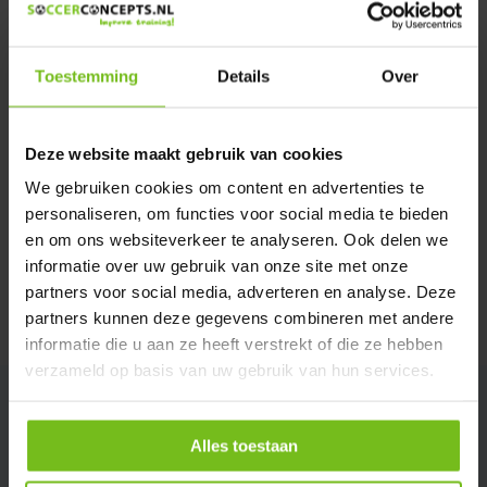
We helpen u graag met meer informatie
Verstuur email
Toestemming
Details
Over
Description du produit
Deze website maakt gebruik van cookies
We gebruiken cookies om content en advertenties te
Spécifications
personaliseren, om functies voor social media te bieden
en om ons websiteverkeer te analyseren. Ook delen we
Évaluations
informatie over uw gebruik van onze site met onze
partners voor social media, adverteren en analyse. Deze
partners kunnen deze gegevens combineren met andere
Partager
informatie die u aan ze heeft verstrekt of die ze hebben
verzameld op basis van uw gebruik van hun services.
Alles toestaan