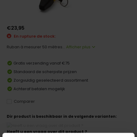
€23,95
En rupture de stock:
Ruban à mesurer 50 mètres...
Afficher plus
Gratis verzending vanaf €75
Standaard de scherpste prijzen
Zorgvuldig geselecteerd assortiment
Achteraf betalen mogelijk
Comparer
Dir product is beschikbaar in de volgende varianten:
Heeft u een vraag over dit product ?