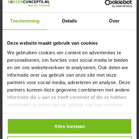
We helpen u graag met meer informatie
Verstuur email
Toestemming
Details
Over
Description du produit
Deze website maakt gebruik van cookies
We gebruiken cookies om content en advertenties te
Spécifications
personaliseren, om functies voor social media te bieden
en om ons websiteverkeer te analyseren. Ook delen we
Évaluations
informatie over uw gebruik van onze site met onze
partners voor social media, adverteren en analyse. Deze
partners kunnen deze gegevens combineren met andere
Partager
informatie die u aan ze heeft verstrekt of die ze hebben
verzameld op basis van uw gebruik van hun services.
Alles toestaan