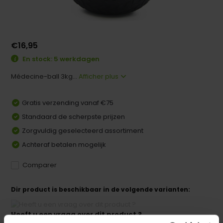
€16,95
En stock: 5 werkdagen
Médecine-ball 3kg...
Afficher plus
Gratis verzending vanaf €75
Standaard de scherpste prijzen
Zorgvuldig geselecteerd assortiment
Achteraf betalen mogelijk
Comparer
Dir product is beschikbaar in de volgende varianten:
Heeft u een vraag over dit product ?