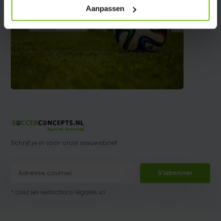
Aanpassen
Schrijf je in voor onze nieuwsbrief
S'abonner
* Lisez les restrictions légales ici