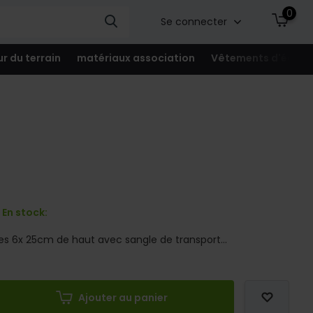
0
Se connecter
ur du terrain
matériaux association
Vêtements d'équip
En stock:
les 6x 25cm de haut avec sangle de transport...
Ajouter au panier