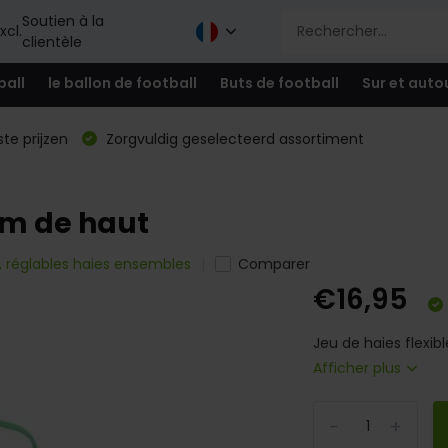
Soutien à la
xcl.
clientèle
ball
le ballon de football
Buts de football
Sur et auto
te prijzen
Zorgvuldig geselecteerd assortiment
5cm de haut
, réglables haies ensembles
Comparer
€16,95
Jeu de haies flexib
Afficher plus
-
+