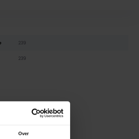
e
239
239
Over