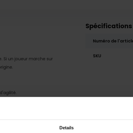
Spécifications
Numéro de l'articl
SKU
. Si un joueur marche sur
rigine.
'agilité.
galement aux jeunes joueurs.
jaune foncé
Details