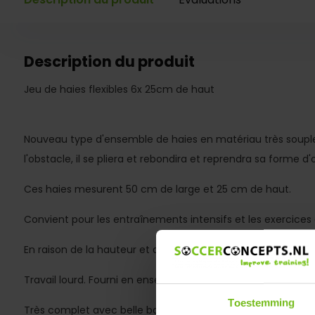
Description du produit
Jeu de haies flexibles 6x 25cm de haut
Nouveau type d'ensemble de haies en matériau très souple
l'obstacle, il se pliera et rebondira et reprendra sa forme d'o
Ces haies mesurent 50 cm de large et 25 cm de haut.
Convient pour les entraînements intensifs et les exercices d
En raison de la hauteur et du matériau flexible, convient é
Travail lourd. Fourni en ensembles de 6 pièces de couleur 
Toestemming
Très complet avec belle bandoulière de transport