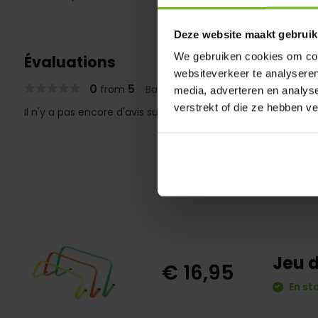
Deze website maakt gebruik
We gebruiken cookies om cont
Évaluations
websiteverkeer te analyseren
0
5
from
Based on 0 reviews
media, adverteren en analys
verstrekt of die ze hebben v
Il n'y a pas encore d'avis sur ce produit..
Jeu d
€ 16,95
En st