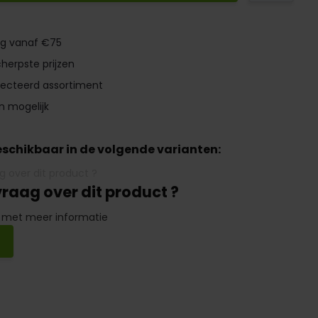
ng vanaf €75
herpste prijzen
lecteerd assortiment
n mogelijk
beschikbaar in de volgende varianten:
vraag over dit product ?
 met meer informatie