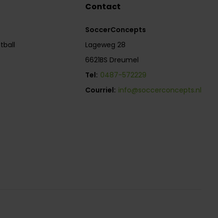
Contact
SoccerConcepts
tball
Lageweg 28
6621BS Dreumel
Tel:
0487-572229
Courriel:
info@soccerconcepts.nl