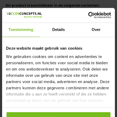
Dir product is beschikbaar in de volgende varianten:
Heeft u een vraag over dit product ?
We helpen u graag met meer informatie
Toestemming
Details
Over
Verstuur email
Deze website maakt gebruik van cookies
Description du produit
We gebruiken cookies om content en advertenties te
personaliseren, om functies voor social media te bieden
Spécifications
en om ons websiteverkeer te analyseren. Ook delen we
informatie over uw gebruik van onze site met onze
partners voor social media, adverteren en analyse. Deze
Évaluations
partners kunnen deze gegevens combineren met andere
informatie die u aan ze heeft verstrekt of die ze hebben
Partager
verzameld op basis van uw gebruik van hun services.