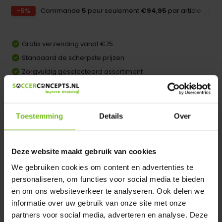
-5%
Commande
5
pour seulement
€94,95
par article
-1
Gratis verzending vanaf €75
Standaard de scherpste prijzen
Zorgvuldig geselecteerd assortiment
Achteraf betalen mogelijk
Comparer
Toestemming
Details
Over
Dir product is beschikbaar in de volgende varianten:
Deze website maakt gebruik van cookies
Heeft u een vraag over dit product ?
We gebruiken cookies om content en advertenties te
We helpen u graag met meer informatie
personaliseren, om functies voor social media te bieden
Verstuur email
en om ons websiteverkeer te analyseren. Ook delen we
informatie over uw gebruik van onze site met onze
partners voor social media, adverteren en analyse. Deze
Description du produit