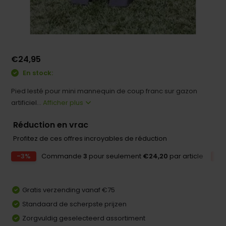
€24,95
En stock:
Pied lesté pour mini mannequin de coup franc sur gazon
artificiel...
Afficher plus
Réduction en vrac
Profitez de ces offres incroyables de réduction
-3%
Commande
3
pour seulement
€24,20
par article
-
Gratis verzending vanaf €75
Standaard de scherpste prijzen
Zorgvuldig geselecteerd assortiment