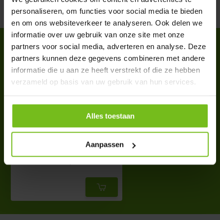
Partager
personaliseren, om functies voor social media te bieden
en om ons websiteverkeer te analyseren. Ook delen we
informatie over uw gebruik van onze site met onze
ACCESSOIRES
partners voor social media, adverteren en analyse. Deze
partners kunnen deze gegevens combineren met andere
Complete your purchase
informatie die u aan ze heeft verstrekt of die ze hebben
verzameld op basis van uw gebruik van hun services.
Alles toestaan
Mini coup poupée gratuit
Aanpassen
€ 36,50
Deliverytime