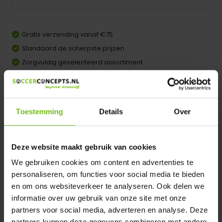
Gratis verzending vanaf €75
Standaard de scherpste prijzen
Zorgvuldig geselecteerd assortiment
Achteraf betalen mogelijk
Comparer
Toestemming
Details
Over
Dir product is beschikbaar in de volgende varianten:
Heeft u een vraag over dit product ?
Deze website maakt gebruik van cookies
We helpen u graag met meer informatie
We gebruiken cookies om content en advertenties te
personaliseren, om functies voor social media te bieden
Verstuur email
en om ons websiteverkeer te analyseren. Ook delen we
informatie over uw gebruik van onze site met onze
Description du produit
partners voor social media, adverteren en analyse. Deze
partners kunnen deze gegevens combineren met andere