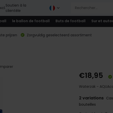
Soutien à la
xcl.
clientèle
ball
le ballon de football
Buts de football
Sur et auto
te prijzen
Zorgvuldig geselecteerd assortiment
mparer
€18,95
Waterzak - AQUAcar
2 variations
Cas
bouteilles