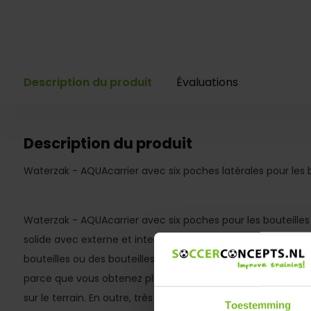
Description du produit
Évaluations
Description du produit
Waterzak - AQUAcarrier avec six poches latérales pour les b
Waterzak - AQUAcarrier avec six poches pour les bouteilles 
solide avec externe et interne. Des fonctionnalités supplé
bouteilles ou des bouteilles d'eau. Avec deux draaggrepen.
parce que vous obtenez plus que les habituels une ou deux 
sur le terrain. En outre, très hygiénique parce que les boute
Toestemming