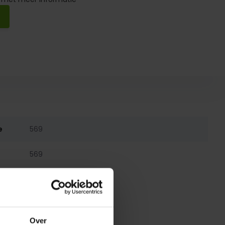
e
569
569
Over