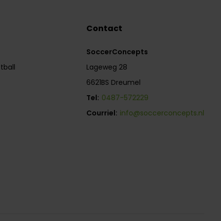
Contact
SoccerConcepts
tball
Lageweg 28
6621BS Dreumel
Tel:
0487-572229
Courriel:
info@soccerconcepts.nl