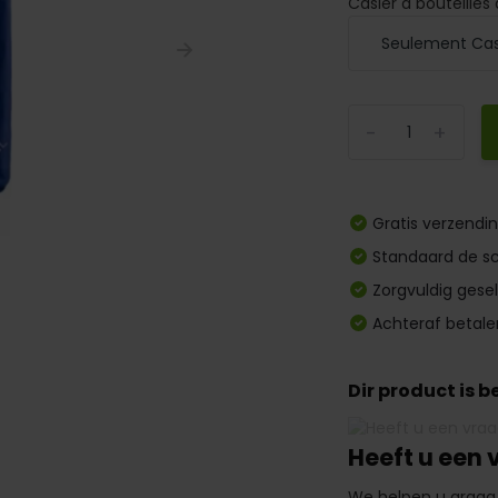
Casier à bouteilles
-
+
Gratis verzendi
Standaard de sc
Zorgvuldig gese
Achteraf betale
Dir product is 
Heeft u een 
We helpen u graag