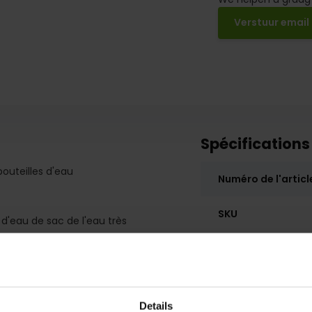
Verstuur email
Spécifications
outeilles d'eau
Numéro de l'articl
SKU
d'eau de sac de l'eau très
mentaires de six poches pour 6
Zeer modèle solide et pratique
bouteilles portent le long ou
illes d'eau ne sont pas flottant
Details