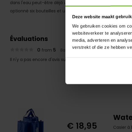
dans l'eau peut-être déjà utilisé pour ce prix blessurebeh
optionné six bouteilles et une éponge.
Deze website maakt gebruik
We gebruiken cookies om cont
websiteverkeer te analyseren
Évaluations
media, adverteren en analys
verstrekt of die ze hebben v
0
5
from
Based on 0 reviews
Il n'y a pas encore d'avis sur ce produit..
Wate
€ 18,95
Casier à 