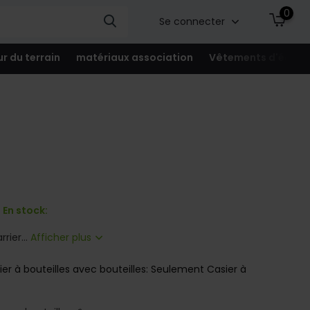
0
Se connecter
ur du terrain
matériaux association
Vêtements d'équip
En stock:
rier...
Afficher plus
ier à bouteilles avec bouteilles: Seulement Casier à