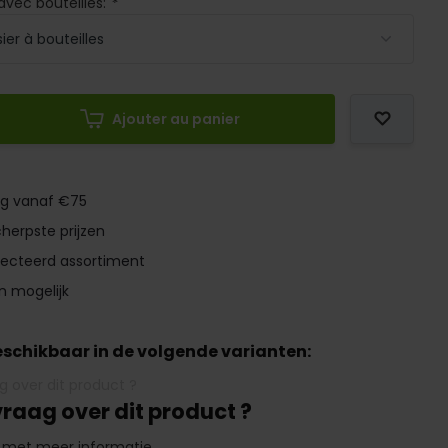
 avec bouteilles:
*
Ajouter au panier
ng vanaf €75
herpste prijzen
lecteerd assortiment
n mogelijk
beschikbaar in de volgende varianten:
vraag over dit product ?
 met meer informatie