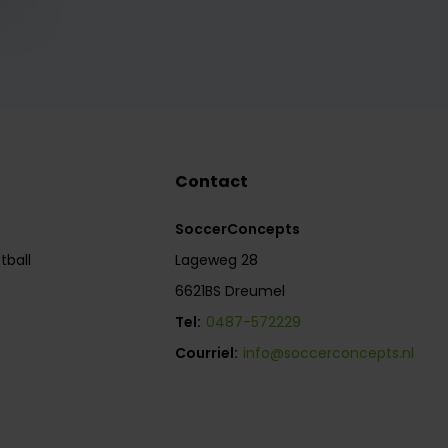
Contact
SoccerConcepts
tball
Lageweg 28
6621BS Dreumel
Tel:
0487-572229
Courriel:
info@soccerconcepts.nl