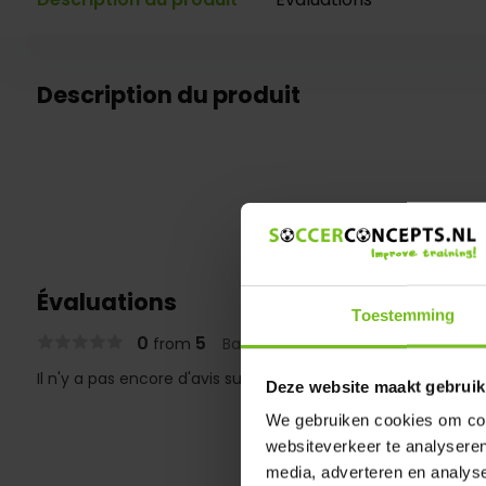
Description du produit
Évaluations
Toestemming
0
5
from
Based on 0 reviews
Il n'y a pas encore d'avis sur ce produit..
Deze website maakt gebruik
We gebruiken cookies om cont
websiteverkeer te analyseren
media, adverteren en analys