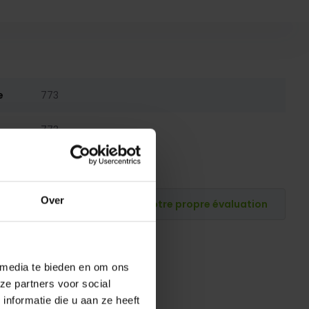
e
773
773
Over
Publiez votre propre évaluation
 media te bieden en om ons
ze partners voor social
nformatie die u aan ze heeft