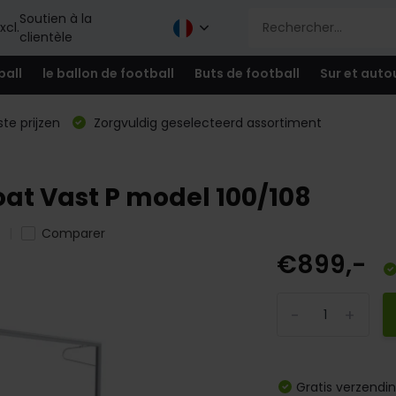
Soutien à la
xcl.
clientèle
ball
le ballon de football
Buts de football
Sur et auto
te prijzen
Zorgvuldig geselecteerd assortiment
at Vast P model 100/108
Comparer
€899,-
-
+
Gratis verzendi