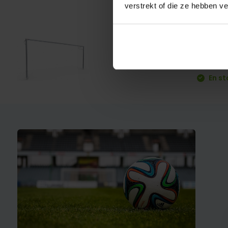
verstrekt of die ze hebben v
VP71
€ 899,-
100/
En st