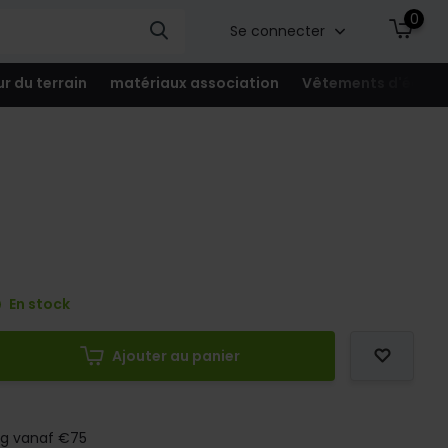
0
Se connecter
ur du terrain
matériaux association
Vêtements d'équip
En stock
Ajouter au panier
ng vanaf €75