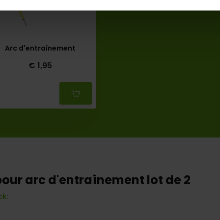
Arc d'entraînement
€ 1,95
Deliverytime
pour arc d'entraînement lot de 2
ck: