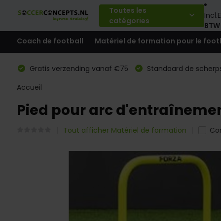
Toutes les
Incl.
E
catégories
BTW
Coach de football
Matériel de formation pour le foot
Gratis verzending vanaf €75
Standaard de scherps
Accueil
Pied pour arc d'entraînement
Tout afficher Matériel de formation
Co