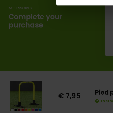
ACCESSOIRES
Complete your
purchase
Pied 
€ 7,95
En sto