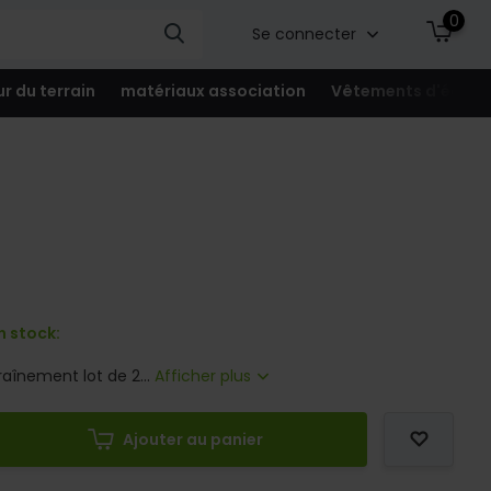
0
Se connecter
ur du terrain
matériaux association
Vêtements d'équip
n stock:
raînement lot de 2...
Afficher plus
Ajouter au panier