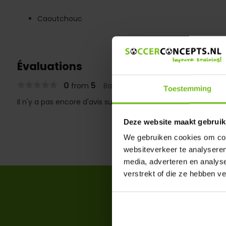
Caoutchouc
Évaluations
0
5
from
Based on 0 reviews
Toestemming
Il n'y a pas encore d'avis sur ce produit..
Deze website maakt gebruik
We gebruiken cookies om cont
websiteverkeer te analyseren
media, adverteren en analys
verstrekt of die ze hebben v