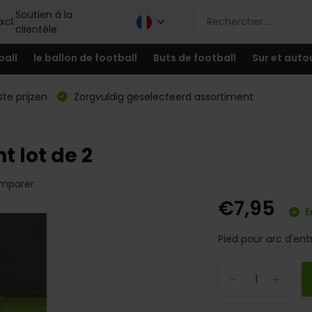
Soutien à la
xcl.
clientèle
ball
le ballon de football
Buts de football
Sur et auto
te prijzen
Zorgvuldig geselecteerd assortiment
 lot de 2
mparer
€7,95
E
Pied pour arc d'ent
-
+