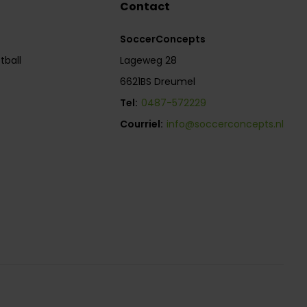
Contact
SoccerConcepts
tball
Lageweg 28
6621BS Dreumel
Tel:
0487-572229
Courriel:
info@soccerconcepts.nl