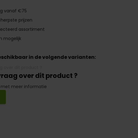
ng vanaf €75
herpste prijzen
lecteerd assortiment
n mogelijk
beschikbaar in de volgende varianten:
vraag over dit product ?
 met meer informatie