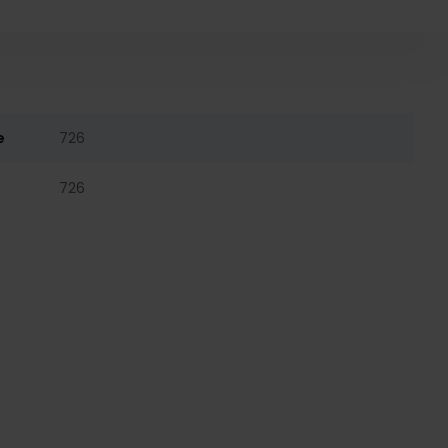
e
726
726