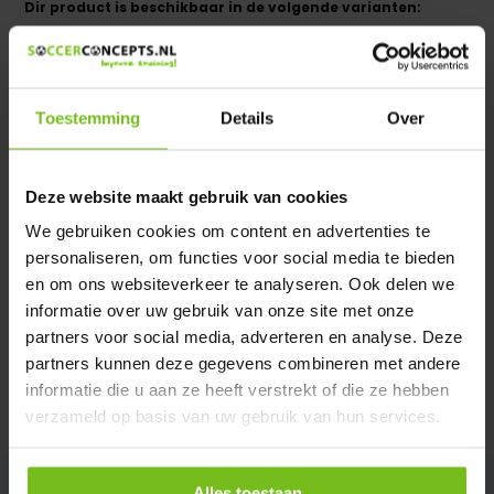
Dir product is beschikbaar in de volgende varianten:
Heeft u een vraag over dit product ?
We helpen u graag met meer informatie
Toestemming
Details
Over
Verstuur email
Deze website maakt gebruik van cookies
Description du produit
We gebruiken cookies om content en advertenties te
personaliseren, om functies voor social media te bieden
Spécifications
en om ons websiteverkeer te analyseren. Ook delen we
informatie over uw gebruik van onze site met onze
partners voor social media, adverteren en analyse. Deze
Évaluations
partners kunnen deze gegevens combineren met andere
informatie die u aan ze heeft verstrekt of die ze hebben
Partager
verzameld op basis van uw gebruik van hun services.
Alles toestaan