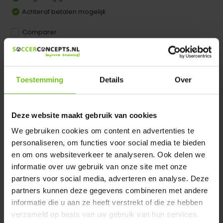
Achteraf betalen mogelijk
Comparer
Dir product is beschikbaar in de volgende varianten:
Toestemming
Details
Over
Heeft u een vraag over dit product ?
We helpen u graag met meer informatie
Verstuur email
Deze website maakt gebruik van cookies
We gebruiken cookies om content en advertenties te
personaliseren, om functies voor social media te bieden
Description du produit
en om ons websiteverkeer te analyseren. Ook delen we
informatie over uw gebruik van onze site met onze
Spécifications
partners voor social media, adverteren en analyse. Deze
partners kunnen deze gegevens combineren met andere
informatie die u aan ze heeft verstrekt of die ze hebben
Évaluations
verzameld op basis van uw gebruik van hun services.