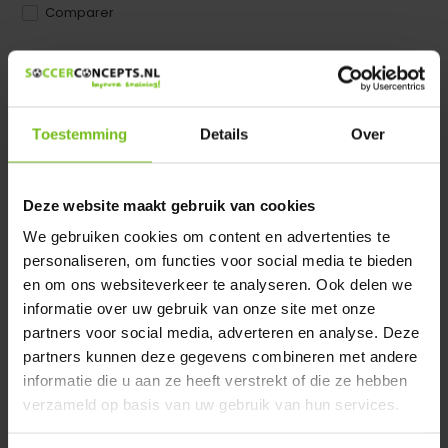
Comparer
Dir product is beschikbaar in de volgende varianten:
Heeft u een vraag over dit product ?
Toestemming
Details
Over
We helpen u graag met meer informatie
Verstuur email
Deze website maakt gebruik van cookies
We gebruiken cookies om content en advertenties te
Description du produit
personaliseren, om functies voor social media te bieden
en om ons websiteverkeer te analyseren. Ook delen we
Spécifications
informatie over uw gebruik van onze site met onze
partners voor social media, adverteren en analyse. Deze
partners kunnen deze gegevens combineren met andere
Évaluations
informatie die u aan ze heeft verstrekt of die ze hebben
verzameld op basis van uw gebruik van hun services.
Partager