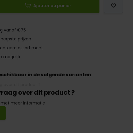
Ajouter au panier
ng vanaf €75
herpste prijzen
lecteerd assortiment
n mogelijk
beschikbaar in de volgende varianten:
vraag over dit product ?
 met meer informatie