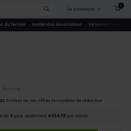
0
Se connecter
ur du terrain
matériaux association
Vêtements d'équip
En stock
rac
Profitez de ces offres incroyables de réduction
ande
2
pour seulement
€654,55
par article