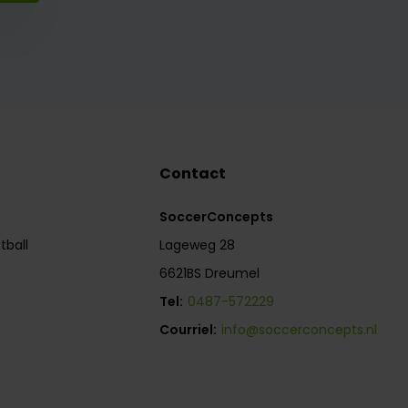
Contact
SoccerConcepts
tball
Lageweg 28
6621BS Dreumel
Tel:
0487-572229
Courriel:
info@soccerconcepts.nl