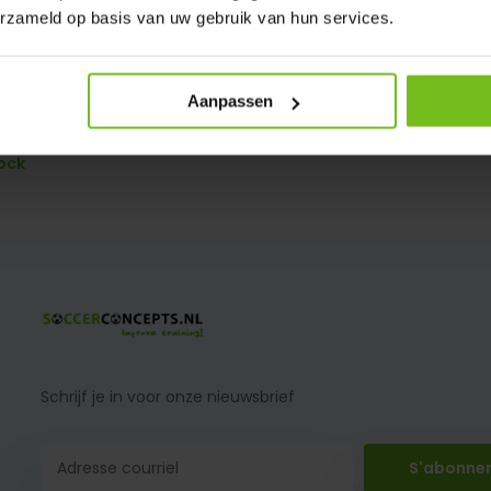
erzameld op basis van uw gebruik van hun services.
Aanpassen
0N Verplaatsbaar doel P-model 60/
ock
Schrijf je in voor onze nieuwsbrief
S'abonne