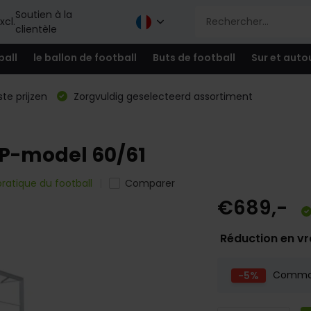
Soutien à la
xcl.
clientèle
ball
le ballon de football
Buts de football
Sur et auto
te prijzen
Zorgvuldig geselecteerd assortiment
 P-model 60/61
pratique du football
Comparer
€689,-
Réduction en v
-5%
Comm