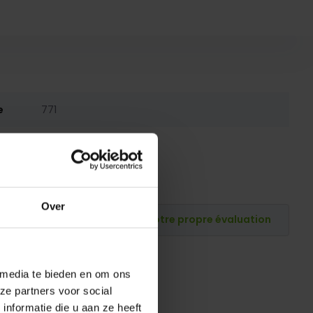
e
771
771
Over
Publiez votre propre évaluation
 media te bieden en om ons
ze partners voor social
nformatie die u aan ze heeft