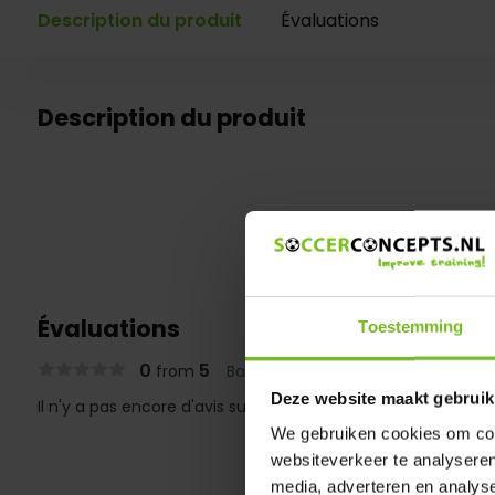
Description du produit
Évaluations
Description du produit
Évaluations
Toestemming
0
5
from
Based on 0 reviews
Deze website maakt gebruik
Il n'y a pas encore d'avis sur ce produit..
We gebruiken cookies om cont
websiteverkeer te analyseren
media, adverteren en analys