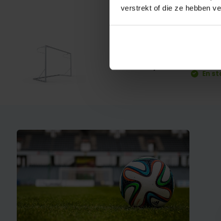
verstrekt of die ze hebben v
TP36
€ 689,-
En st