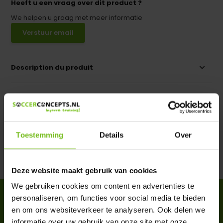
Heeft u een vraag over dit product ?
We helpen u graag met meer informatie
Verstuur email
Description du produit
Spécifications
Évaluations
Toestemming
Details
Over
Partager
Deze website maakt gebruik van cookies
We gebruiken cookies om content en advertenties te
ACCESSOIRES
personaliseren, om functies voor social media te bieden
Complete your purchase
en om ons websiteverkeer te analyseren. Ook delen we
informatie over uw gebruik van onze site met onze