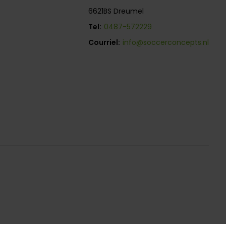
6621BS Dreumel
Tel:
0487-572229
Courriel:
info@soccerconcepts.nl