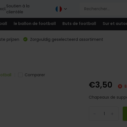
Soutien à la
xcl.
clientèle
ball
le ballon de football
Buts de football
Sur et auto
te prijzen
Zorgvuldig geselecteerd assortiment
otball
Comparer
€3,50
E
Chapeaux de suppor
-
+