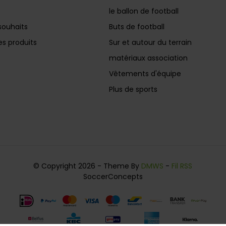
le ballon de football
souhaits
Buts de football
s produits
Sur et autour du terrain
matériaux association
Vêtements d'équipe
Plus de sports
© Copyright 2026 - Theme By
DMWS
-
Fil RSS
SoccerConcepts