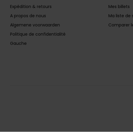
Expédition & retours
Mes billets
A propos de nous
Ma liste de 
Algemene voorwaarden
Comparer le
Politique de confidentialité
Gauche