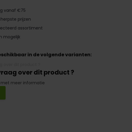
ng vanaf €75
herpste prijzen
lecteerd assortiment
n mogelijk
beschikbaar in de volgende varianten:
vraag over dit product ?
 met meer informatie