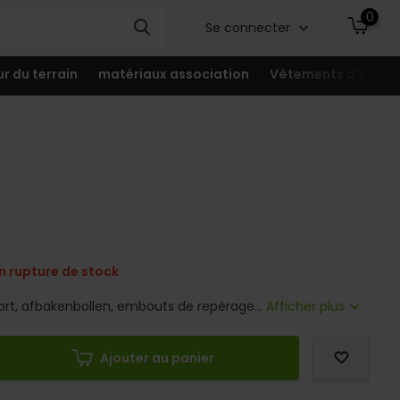
0
Se connecter
ur du terrain
matériaux association
Vêtements d'équip
n rupture de stock
t, afbakenbollen, embouts de repérage...
Afficher plus
Ajouter au panier