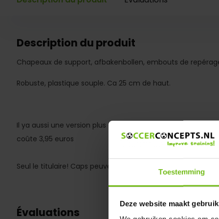
Description du produit
Chapeaux de support, afbakenbollen, embouts de repérag
Robuste, plastique souple. Ca 25 cm de haut.
Il ya aussi une version plus grande de fil d'acier. Ceci est 
coûte 3,95 euros
Seul le titulaire! Caps peuvent être commandés séparéme
Toestemming
Deze website maakt gebruik
Évaluations
We gebruiken cookies om cont