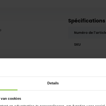
Spécifications
e
Numéro de l'articl
SKU
un peu plus élevé 35cm de ca et
nt.
Details
 van cookies
ent en advertenties te personaliseren, om functies voor social