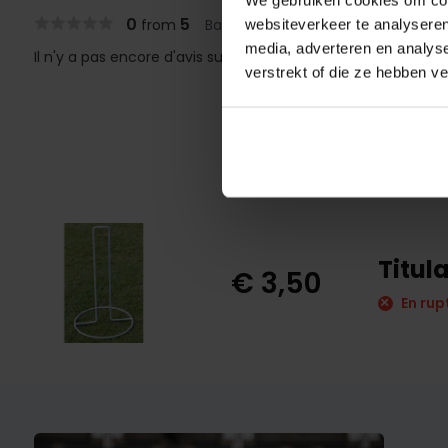
0
5
from
Based on 0 reviews
websiteverkeer te analyseren
media, adverteren en analys
Il n'y a pas encore d'avis sur ce produit..
verstrekt of die ze hebben v
Titul
€ 3,50
En rup