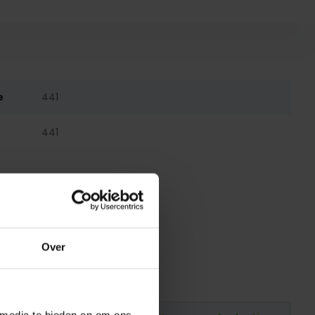
e
441
441
Over
 media te bieden en om ons