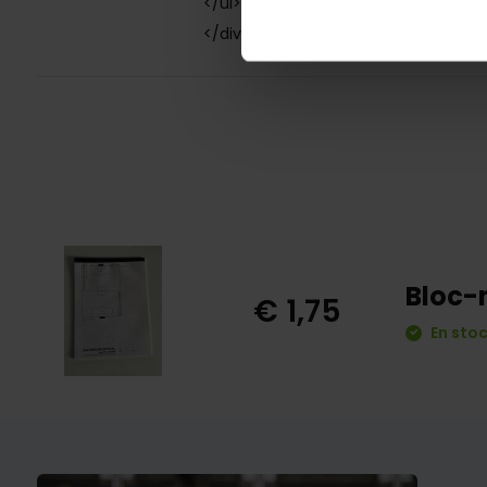
</ul>
</div>
Bloc-
€ 1,75
En stoc