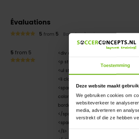
Évaluations
5
5
from
Based on 1 reviews
5
from 5
<div class="dmws-plus-review-wrapp
<p style="margin-bottom: 1rem;" cla
Toestemming
<ul style="list-style-type: none; pad
<li class="dmws-plus-review-pros-con
Deze website maakt gebruik
<span class="dmws-plus-review-pro-i
We gebruiken cookies om cont
color: white; margin-right: 10px;
websiteverkeer te analyseren
border-radius: 50%; width: 20px; displa
media, adverteren en analys
</span>
verstrekt of die ze hebben v
<span class="dmws-plus-review-pro-
</li>