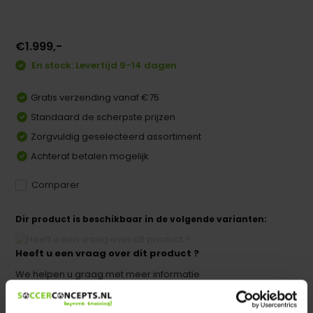
€1.999,-
En stock: Levertijd 9-14 dagen
Gratis verzending vanaf €75
Standaard de scherpste prijzen
Zorgvuldig geselecteerd assortiment
Achteraf betalen mogelijk
Comparer
Dir product is beschikbaar in de volgende varianten:
Heeft u een vraag over dit product ?
We helpen u graag met meer informatie
Verstuur email