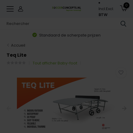
0
Incl.
Excl.
BTW
Standaard de scherpste prijzen
Accueil
Teq Lite
Tout afficher Baby-foot