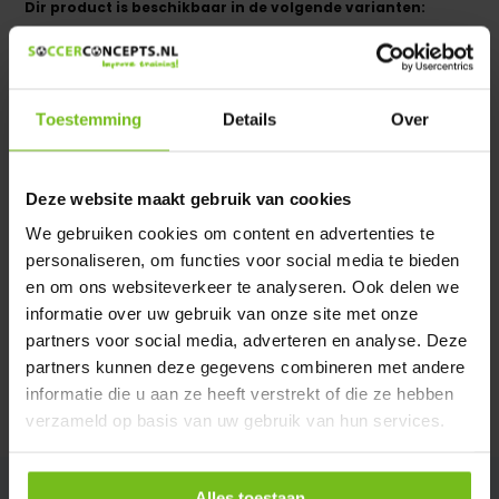
Dir product is beschikbaar in de volgende varianten:
Heeft u een vraag over dit product ?
We helpen u graag met meer informatie
Toestemming
Details
Over
Verstuur email
Deze website maakt gebruik van cookies
Description du produit
We gebruiken cookies om content en advertenties te
personaliseren, om functies voor social media te bieden
Spécifications
en om ons websiteverkeer te analyseren. Ook delen we
informatie over uw gebruik van onze site met onze
partners voor social media, adverteren en analyse. Deze
Évaluations
partners kunnen deze gegevens combineren met andere
informatie die u aan ze heeft verstrekt of die ze hebben
Partager
verzameld op basis van uw gebruik van hun services.
Alles toestaan