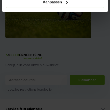
Aanpassen
Schrijf je in voor onze nieuwsbrief
S'abonner
* Lisez les restrictions légales ici
Service à la clientèle