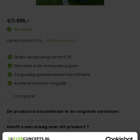
€11.995,-
En stock:
Lignes Robot Pico...
Afficher plus
Gratis verzending vanaf €75
Standaard de scherpste prijzen
Zorgvuldig geselecteerd assortiment
Achteraf betalen mogelijk
Comparer
Dir product is beschikbaar in de volgende varianten:
Heeft u een vraag over dit product ?
We helpen u graag met meer informatie