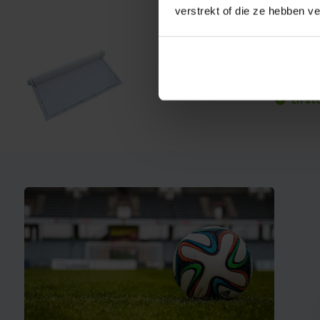
verstrekt of die ze hebben v
Takti
€ 27,95
En st