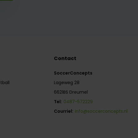
Contact
SoccerConcepts
tball
Lageweg 28
6621BS Dreumel
Tel:
0487-572229
Courriel:
info@soccerconcepts.nl