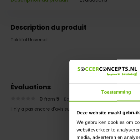
Description du produit
Taktifol Universal
Évaluations
Toestemming
0
5
from
Based on 0 reviews
Il n'y a pas encore d'avis sur ce produit..
Deze website maakt gebruik
We gebruiken cookies om cont
websiteverkeer te analyseren
media, adverteren en analys