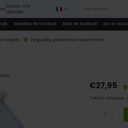
Soutien à la
xcl.
clientèle
ball
le ballon de football
Buts de football
Sur et auto
te prijzen
Zorgvuldig geselecteerd assortiment
arer
€27,95
Taktifol Universal...
-
+