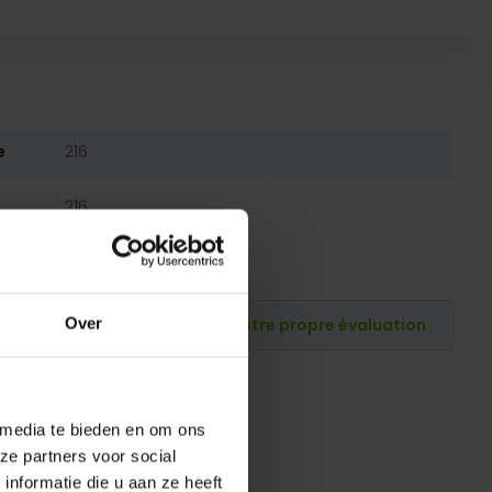
e
216
216
Publiez votre propre évaluation
Over
 media te bieden en om ons
ze partners voor social
nformatie die u aan ze heeft