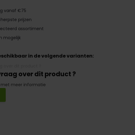
ng vanaf €75
herpste prijzen
lecteerd assortiment
n mogelijk
beschikbaar in de volgende varianten:
vraag over dit product ?
 met meer informatie