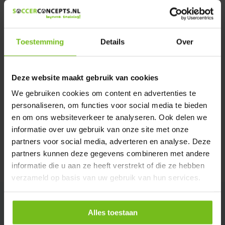
Heeft u een vraag over dit product ?
We helpen u graag met meer informatie
Verstuur email
Toestemming
Details
Over
Description du produit
Deze website maakt gebruik van cookies
We gebruiken cookies om content en advertenties te
Spécifications
personaliseren, om functies voor social media te bieden
en om ons websiteverkeer te analyseren. Ook delen we
informatie over uw gebruik van onze site met onze
Évaluations
partners voor social media, adverteren en analyse. Deze
partners kunnen deze gegevens combineren met andere
Partager
informatie die u aan ze heeft verstrekt of die ze hebben
verzameld op basis van uw gebruik van hun services.
Alles toestaan