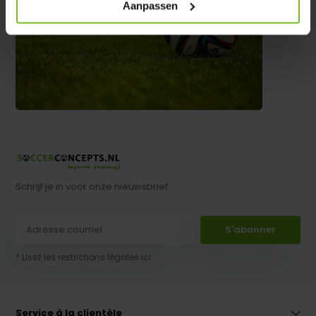
Aanpassen
Schrijf je in voor onze nieuwsbrief
S'abonner
* Lisez les restrictions légales ici
Service à la clientèle