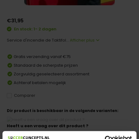
€31,95
En stock: 1- 2 dagen
Service d'incendie de Taktifol...
Afficher plus
Gratis verzending vanaf €75
Standaard de scherpste prijzen
Zorgvuldig geselecteerd assortiment
Achteraf betalen mogelijk
Comparer
Dir product is beschikbaar in de volgende varianten:
Heeft u een vraag over dit product ?
We helpen u graag met meer informatie