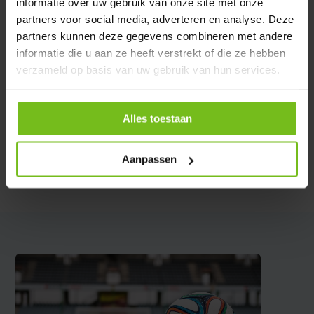
informatie over uw gebruik van onze site met onze
Captain Band 3ème mi-
partners voor social media, adverteren en analyse. Deze
temps
partners kunnen deze gegevens combineren met andere
informatie die u aan ze heeft verstrekt of die ze hebben
En rupture de stock
verzameld op basis van uw gebruik van hun services.
Deliverytime
€ 7,95
Alles toestaan
Comparer
Aanpassen