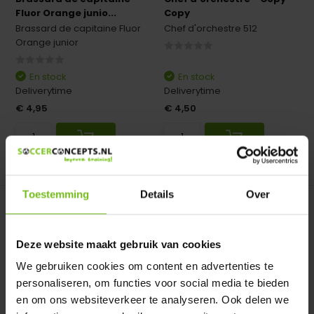
Fluor Orange junio...
Copy
Brassard de capitaine Fluor
Chef d'orchestre 512
Orange junior
En stock
En stock
Deliverytime
Deliverytime
€ 4,95
€ 4,50
Comparer
Comparer
Toestemming
Details
Over
Deze website maakt gebruik van cookies
We gebruiken cookies om content en advertenties te
personaliseren, om functies voor social media te bieden
Captain Band 3ème mi-
en om ons websiteverkeer te analyseren. Ook delen we
temps