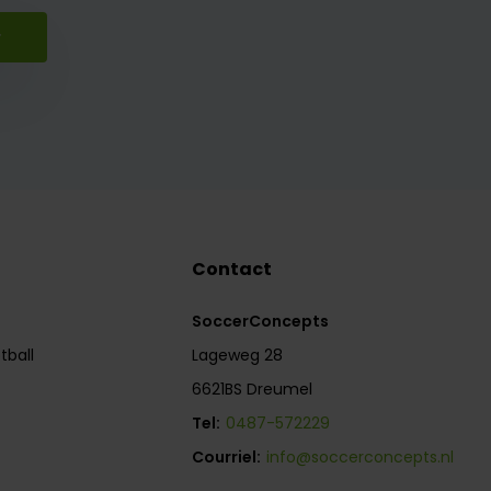
r
Contact
SoccerConcepts
tball
Lageweg 28
6621BS Dreumel
Tel:
0487-572229
Courriel:
info@soccerconcepts.nl