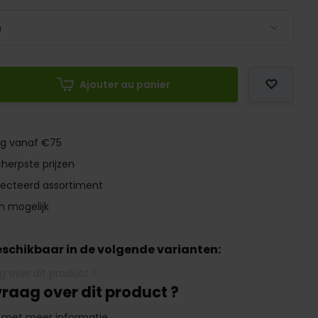
Ajouter au panier
ng vanaf €75
herpste prijzen
lecteerd assortiment
n mogelijk
beschikbaar in de volgende varianten:
vraag over dit product ?
 met meer informatie