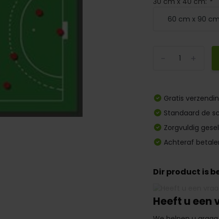
30 cm x 40 cm:
*
-
+
Gratis verzendi
Standaard de sc
Zorgvuldig gese
Achteraf betale
Dir product is 
Heeft u een 
We helpen u graag