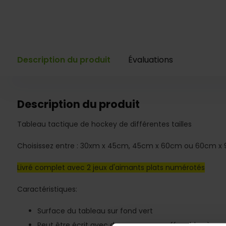
Description du produit
Évaluations
Description du produit
Tableau tactique de hockey de différentes tailles
Choisissez entre : 30xm x 45cm, 45cm x 60cm ou 60cm x
Livré complet avec 2 jeux d'aimants plats numérotés
Caractéristiques:
Surface du tableau sur fond vert
Peut être écrit avec des marqueurs effaçables à sec