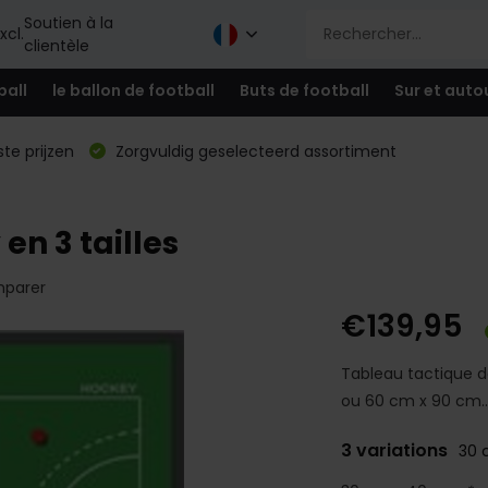
Soutien à la
xcl.
clientèle
ball
le ballon de football
Buts de football
Sur et auto
te prijzen
Zorgvuldig geselecteerd assortiment
en 3 tailles
parer
€139,95
Tableau tactique d
ou 60 cm x 90 cm..
3 variations
30 