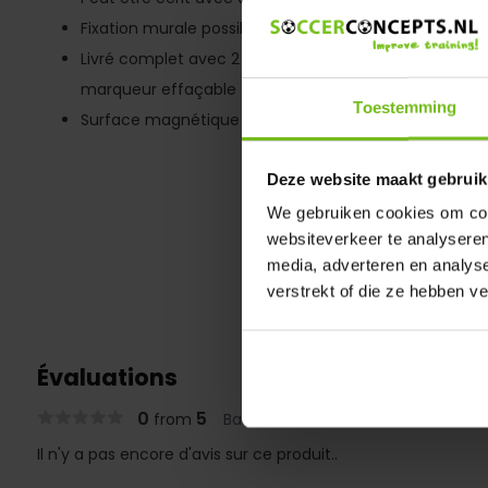
Fixation murale possible sur les crochets
Livré complet avec 2 jeux d'aimants, une gomme/br
marqueur effaçable
Toestemming
Surface magnétique
Deze website maakt gebruik
We gebruiken cookies om cont
websiteverkeer te analyseren
media, adverteren en analys
verstrekt of die ze hebben v
Évaluations
0
5
from
Based on 0 reviews
Il n'y a pas encore d'avis sur ce produit..