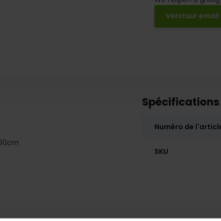
Verstuur email
Spécifications
Numéro de l'articl
 90cm
SKU