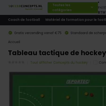
Toutes les
Incl.
E
catégories
BTW
Coach de football
Matériel de formation pour le foot
Gratis verzending vanaf €75
Standaard de scherps
Accueil
Tableau tactique de hockey 
Tout afficher Concepts du hockey
Com