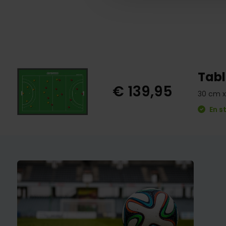
Tabl
€ 139,95
30 cm x
En s