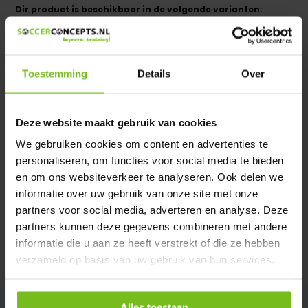
Dir product is beschikbaar in de volgende varianten:
Heeft u een vraag over dit product ?
We helpen u graag met meer informatie
Toestemming
Details
Over
Verstuur email
Deze website maakt gebruik van cookies
Description du produit
We gebruiken cookies om content en advertenties te
personaliseren, om functies voor social media te bieden
Spécifications
en om ons websiteverkeer te analyseren. Ook delen we
informatie over uw gebruik van onze site met onze
partners voor social media, adverteren en analyse. Deze
Évaluations
partners kunnen deze gegevens combineren met andere
informatie die u aan ze heeft verstrekt of die ze hebben
Partager
verzameld op basis van uw gebruik van hun services.
Alles toestaan