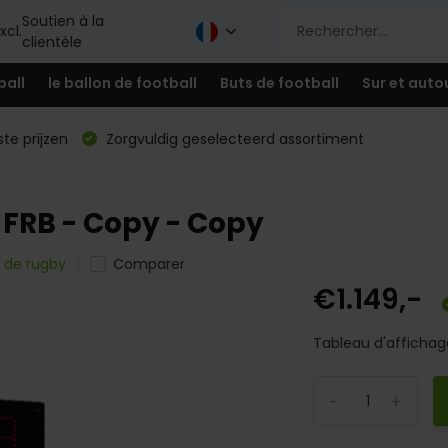
Soutien à la
xcl.
clientèle
ball
le ballon de football
Buts de football
Sur et auto
te prijzen
Zorgvuldig geselecteerd assortiment
 FRB - Copy - Copy
 de rugby
Comparer
€1.149,-
Tableau d'affichage
-
+