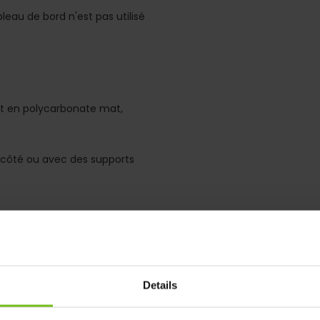
leau de bord n'est pas utilisé
est en polycarbonate mat,
e côté ou avec des supports
ec boîte de rangement) et 5
Details