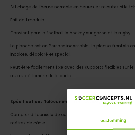
Affichage de l'heure normale en heures et minutes si le tab
Fait de 1 module
Convient pour le football, le hockey sur gazon et le rugby
La planche est en Perspex incassable. La plaque frontale 
incolore, décoloré et spécial.
Peut être facilement fixé avec des supports flexibles sur l
muraux à l'arrière de la carte.
Spécifications Télécommande:
Comprend 1 console de commande (34 cm sur 18 cm) (av
Toestemming
mètres de câble