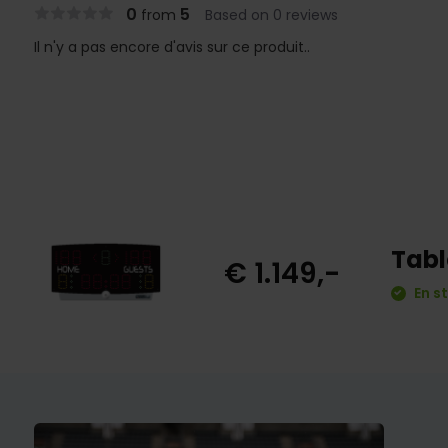
0
5
from
Based on 0 reviews
Il n'y a pas encore d'avis sur ce produit..
Tabl
€ 1.149,-
En s