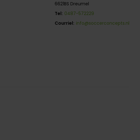
6621BS Dreumel
Tel:
0487-572229
Courriel:
info@soccerconcepts.nl