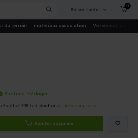
0
Se connecter
ur du terrain
matériaux association
Vêtements d'équip
En stock: 1-2 dagen
 Football FRB Led electronic...
Afficher plus
Ajouter au panier