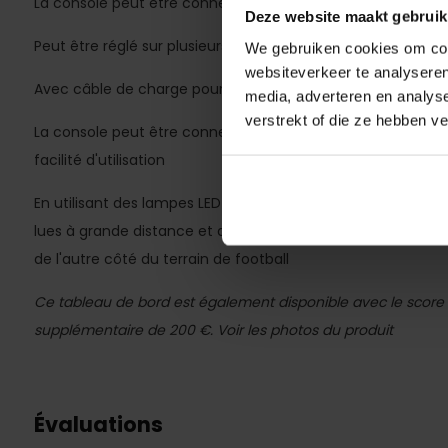
La console peut être connectée à un PC avec un câble USB 
Deze website maakt gebruik
Peut être réglé sur plusieurs langues
We gebruiken cookies om cont
websiteverkeer te analyseren
Avec câble de charge pour la console
media, adverteren en analys
verstrekt of die ze hebben v
La console peut être connectée à un smartphone / une ta
facilité d'utilisation
En utilisant des lampes LED à haute intensité, l'heure et l
lues à grande distance et avec beaucoup de rétro-éclairage
de l'autre côté du terrain de football
Ce tableau de bord est également disponible avec le score à 
supplémentaire de 200 €. Voir les photos du produit
Évaluations