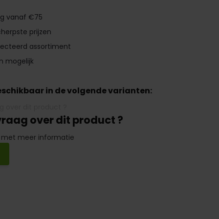
ng vanaf €75
herpste prijzen
lecteerd assortiment
n mogelijk
beschikbaar in de volgende varianten:
vraag over dit product ?
 met meer informatie