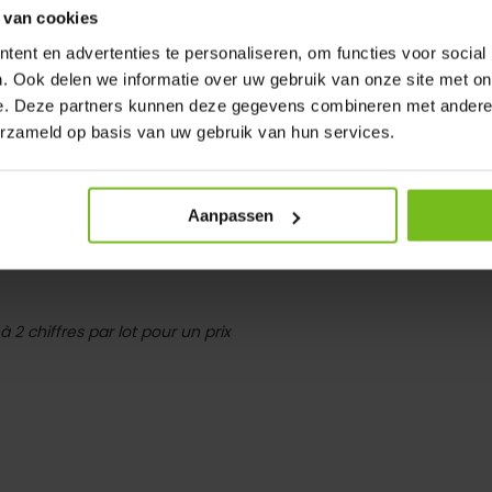
pour les mises à jour
 van cookies
ent en advertenties te personaliseren, om functies voor social
. Ook delen we informatie over uw gebruik van onze site met on
e. Deze partners kunnen deze gegevens combineren met andere i
erzameld op basis van uw gebruik van hun services.
blette pour une plus grande
Aanpassen
a position peuvent également être
 (en regardant vers le soleil)
2 chiffres par lot pour un prix