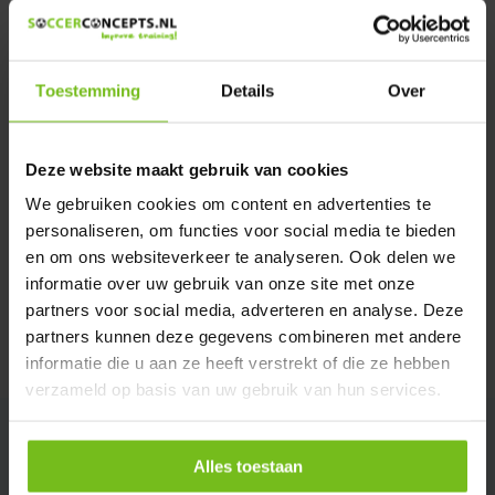
Heeft u een vraag over dit product ?
We helpen u graag met meer informatie
Verstuur email
Toestemming
Details
Over
Description du produit
Deze website maakt gebruik van cookies
We gebruiken cookies om content en advertenties te
Spécifications
personaliseren, om functies voor social media te bieden
en om ons websiteverkeer te analyseren. Ook delen we
informatie over uw gebruik van onze site met onze
Évaluations
partners voor social media, adverteren en analyse. Deze
partners kunnen deze gegevens combineren met andere
Partager
informatie die u aan ze heeft verstrekt of die ze hebben
verzameld op basis van uw gebruik van hun services.
Alles toestaan