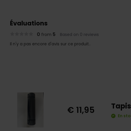
Évaluations
0
5
from
Based on 0 reviews
Il n'y a pas encore d'avis sur ce produit..
Tapis
€ 11,95
En sto