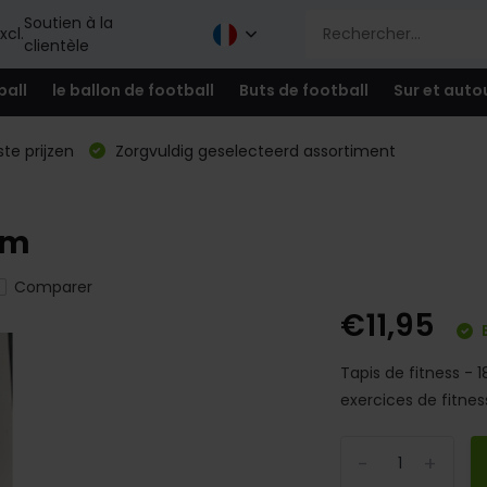
Soutien à la
xcl.
clientèle
ball
le ballon de football
Buts de football
Sur et auto
te prijzen
Zorgvuldig geselecteerd assortiment
cm
Comparer
€11,95
E
Tapis de fitness - 
exercices de fitnes
-
+