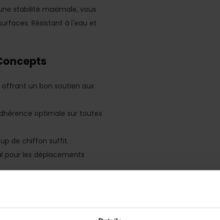
une stabilité maximale, vous
urfaces. Résistant à l'eau et
rConcepts
t offrant un bon soutien aux
dhérence optimale sur toutes
p de chiffon suffit.
l pour les déplacements
vités :