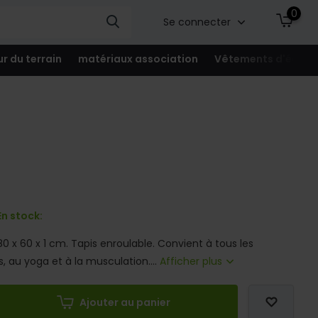
0
Se connecter
ur du terrain
matériaux association
Vêtements d'équip
n stock:
180 x 60 x 1 cm. Tapis enroulable. Convient à tous les
s, au yoga et à la musculation....
Afficher plus
Ajouter au panier