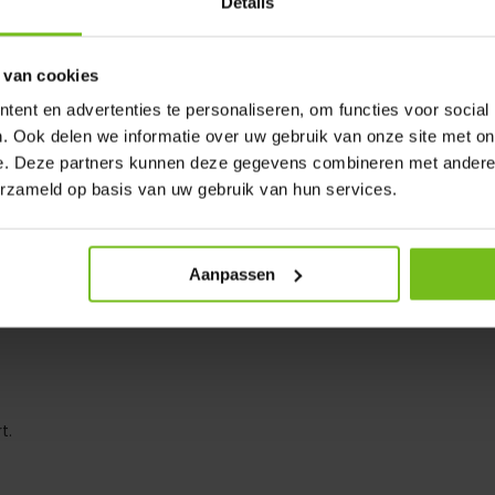
Details
es muscles profonds et la
 van cookies
vient aux exercices au poids du
ent en advertenties te personaliseren, om functies voor social
. Ook delen we informatie over uw gebruik van onze site met on
e. Deze partners kunnen deze gegevens combineren met andere i
r des séances plus longues
erzameld op basis van uw gebruik van hun services.
Aanpassen
t.