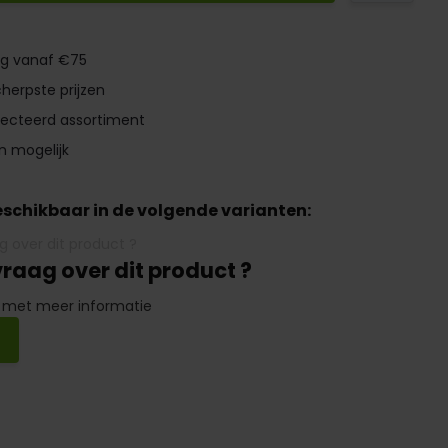
ng vanaf €75
herpste prijzen
lecteerd assortiment
n mogelijk
beschikbaar in de volgende varianten:
vraag over dit product ?
 met meer informatie