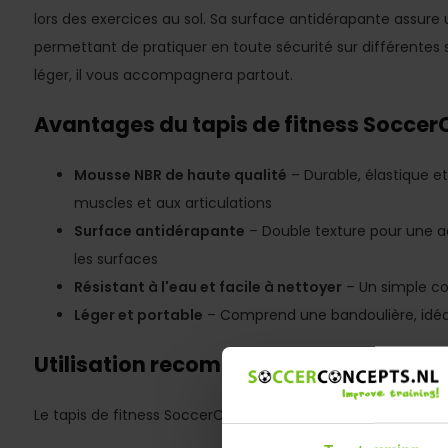
lors des exercices au sol. Sa surface antidérapante assure 
permettant de pratiquer en toute sécurité sur différentes s
léger, il vous accompagnera partout.
Avantages du tapis de fitness Socce
Mousse NBR de haute qualité
– Durable, élastique e
muscles et aux articulations
Surface antidérapante
– Double texture pour une a
les surfaces
Résistant à l'eau et facile à nettoyer
– Un simple cou
Léger et portable
– Comprend une bandoulière, idéa
Utilisation recommandée
Le tapis de fitness SoccerConcepts convient à diverses acti