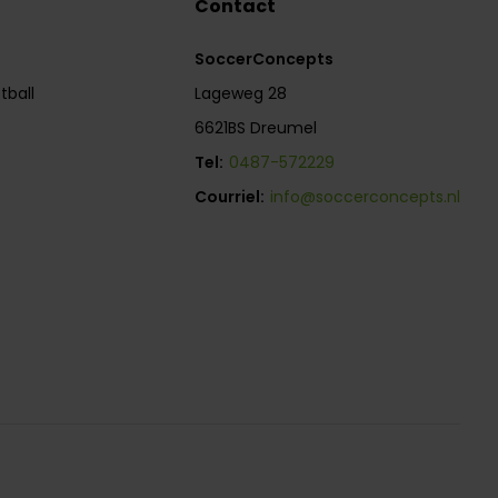
Contact
SoccerConcepts
tball
Lageweg 28
6621BS Dreumel
Tel:
0487-572229
Courriel:
info@soccerconcepts.nl