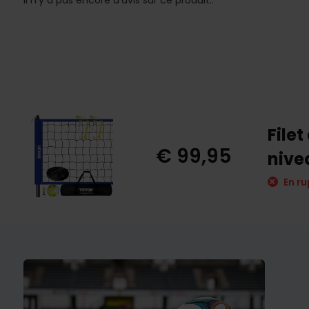
Il n'y a pas encore d'avis sur ce produit..
Filet
€ 99,95
nivea
En ru