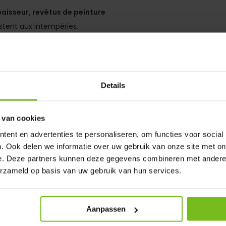
aisseur, revêtus de peinture
istent aux intempéries,
tion intensive.
Details
s'installe facilement et sans
sac de transport 600D
inclus
 van cookies
ent en advertenties te personaliseren, om functies voor social
édiatement
. Ook delen we informatie over uw gebruik van onze site met on
e. Deze partners kunnen deze gegevens combineren met andere i
erzameld op basis van uw gebruik van hun services.
Aanpassen