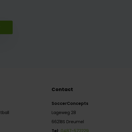
r
Contact
SoccerConcepts
tball
Lageweg 28
6621BS Dreumel
Tel:
0487-572229