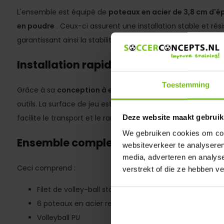
L'ensemble est équipé de
poteaux en acier de 3,8 cm d'ép
en poudre
. Ceux-ci assurent une installation stable et rés
garantissant ainsi la stabilité du filet même en cas d'utilisa
Installation rapide et transport facile
Toestemming
Grâce à sa
conception à emboîter,
le filet de volley-ball 
outils. La surface de jeu est prête en quelques minutes. Le
Deze website maakt gebruik
facilite le transport et le rangement.
We gebruiken cookies om cont
Ensemble complet – prêt à jouer imm
websiteverkeer te analyseren
media, adverteren en analys
Ceci comprend :
verstrekt of die ze hebben v
Filet de volley-ball standard (9,7 × 0,9 m)
6 poteaux en acier revêtus de poudre
Volleyball PU