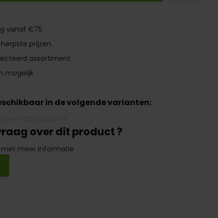
ng vanaf €75
herpste prijzen
lecteerd assortiment
n mogelijk
beschikbaar in de volgende varianten:
vraag over dit product ?
 met meer informatie