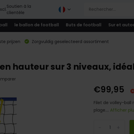
Soutien à la
xcl.
clientèle
ball
le ballon de football
Buts de football
Sur et auto
te prijzen
Zorgvuldig geselecteerd assortiment
 en hauteur sur 3 niveaux, idéal
mparer
€99,95
Filet de volley-ball
plage....
Afficher pl
-
+