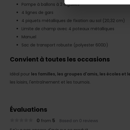
Pompe à ballons à 2 aiguilles
4 lignes de gars
4 piquets métalliques de fixation au sol (20,32 cm)
Limite de champ avec 4 poteaux métalliques
Manuel
Sac de transport robuste (polyester 600D)
Convient à toutes les occasions
Idéal pour
les familles, les groupes d'amis, les écoles et l
les loisirs, l'entraînement et les tournois.
Évaluations
0
5
from
Based on 0 reviews