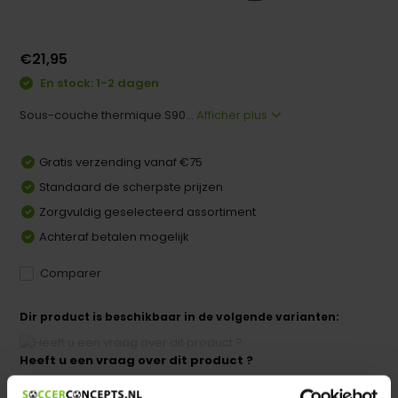
€21,95
En stock: 1-2 dagen
Sous-couche thermique S90...
Afficher plus
Gratis verzending vanaf €75
Standaard de scherpste prijzen
Zorgvuldig geselecteerd assortiment
Achteraf betalen mogelijk
Comparer
Dir product is beschikbaar in de volgende varianten:
Heeft u een vraag over dit product ?
We helpen u graag met meer informatie