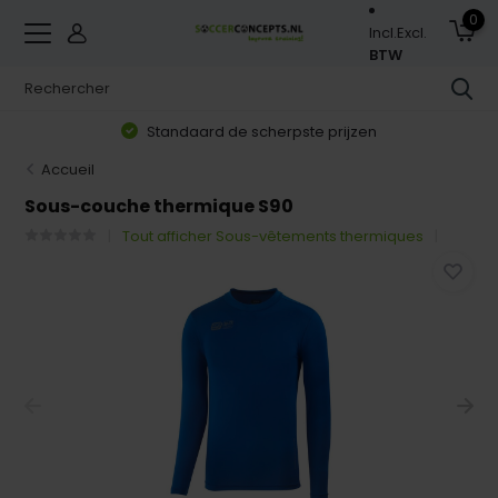
0
Incl.
Excl.
BTW
Standaard de scherpste prijzen
Accueil
Sous-couche thermique S90
Tout afficher Sous-vêtements thermiques