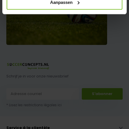
Aanpassen
Schrijf je in voor onze nieuwsbrief
S'abonner
* Lisez les restrictions légales ici
Service à la clientèle