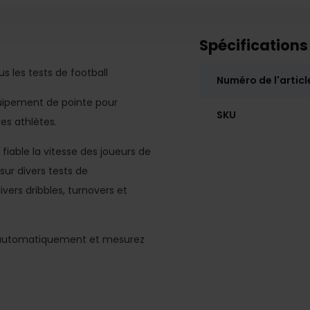
Spécifications
s les tests de football
Numéro de l'articl
uipement de pointe pour
SKU
res athlètes.
iable la vitesse des joueurs de
 sur divers tests de
vers dribbles, turnovers et
ez automatiquement et mesurez