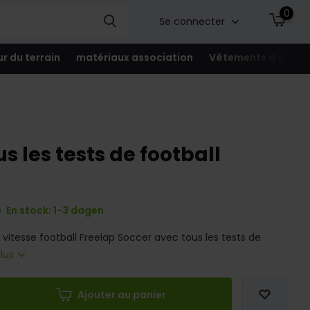
0
Se connecter
ur du terrain
matériaux association
Vêtements d'équip
 les tests de football
En stock: 1-3 dagen
vitesse football Freelap Soccer avec tous les tests de
plus
Ajouter au panier