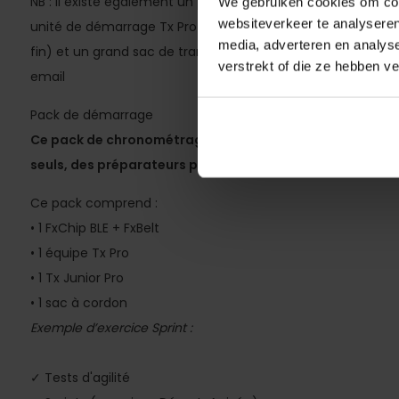
NB : Il existe également un pack avancé. Il comprend 5 puces
We gebruiken cookies om cont
websiteverkeer te analyseren
unité de démarrage Tx Pro Team, 2 unités Tx junior (pour l
media, adverteren en analys
fin) et un grand sac de transport de luxe. Ce set coûte 
verstrekt of die ze hebben v
email
Pack de démarrage
Ce pack de chronométrage de football est conçu pour l
seuls, des préparateurs physiques et des entraîneurs de
Ce pack comprend :
• 1 FxChip BLE + FxBelt
• 1 équipe Tx Pro
• 1 Tx Junior Pro
• 1 sac à cordon
Exemple d’exercice Sprint :
✓ Tests d'agilité