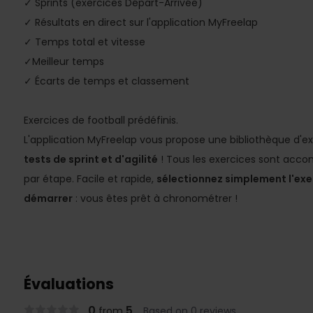
✓ Sprints (exercices Départ-Arrivée)
✓ Résultats en direct sur l'application MyFreelap
✓ Temps total et vitesse
✓Meilleur temps
✓ Écarts de temps et classement
Exercices de football prédéfinis.
L'application MyFreelap vous propose une bibliothèque d'exe
tests de sprint et d'agilité
! Tous les exercices sont acco
par étape. Facile et rapide,
sélectionnez simplement l'exer
démarrer
: vous êtes prêt à chronométrer !
Évaluations
0
5
from
Based on 0 reviews