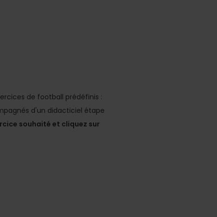
rcices de football prédéfinis :
mpagnés d'un didacticiel étape
cice souhaité et cliquez sur