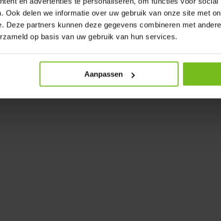
 BLE, 5 sangles de transport, 1
ent en advertenties te personaliseren, om functies voor social
. Ook delen we informatie over uw gebruik van onze site met on
es temps intermédiaires et de
e. Deze partners kunnen deze gegevens combineren met andere i
1375€ et peut être commandé par
erzameld op basis van uw gebruik van hun services.
Aanpassen
'entraînement des joueurs
 petits groupes.