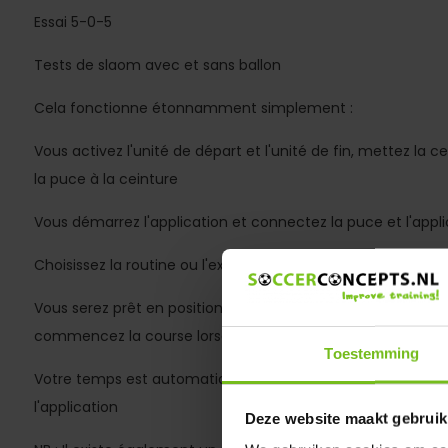
Essai 5-0-5
Tests de slaom avec et sans ballon
Cela fonctionne étonnamment simplement :
Vous activez l'unité de départ et l'unité de fin, mettez la
la puce à la ceinture
Vous démarrez l'application et connectez la puce et l'appli
Choisissez la routine ou l'exercice
Vous serez prêt en position de départ à 60 cm maximum de
commencez la course lorsque vous êtes prêt
Toestemming
Votre temps est automatiquement enregistré et est immé
l'application
Deze website maakt gebruik