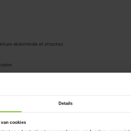
 ceinture abdominale et attachez
cation
 l'unité de départ. Vous
Details
diatement disponible dans
 van cookies