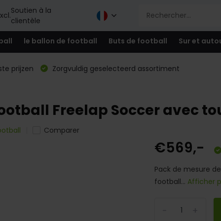
Soutien à la
xcl.
clientèle
ball
le ballon de football
Buts de football
Sur et auto
te prijzen
Zorgvuldig geselecteerd assortiment
otball Freelap Soccer avec tous
otball
Comparer
€569,-
Pack de mesure de 
football...
Afficher 
-
+