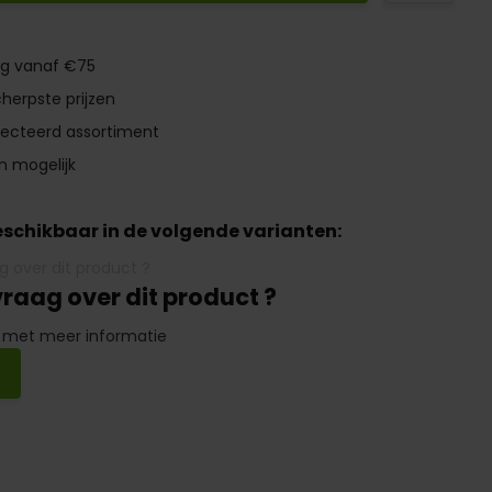
ng vanaf €75
herpste prijzen
lecteerd assortiment
n mogelijk
beschikbaar in de volgende varianten:
vraag over dit product ?
 met meer informatie