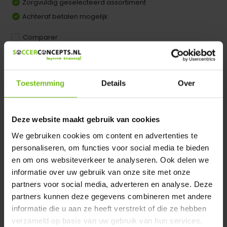
Zorgvuldig geselecteerd assortiment
Achteraf betalen mogelijk
Comparer
Dir product is beschikbaar in de volgende varianten:
Toestemming
Details
Over
Heeft u een vraag over dit product ?
We helpen u graag met meer informatie
Verstuur email
Deze website maakt gebruik van cookies
We gebruiken cookies om content en advertenties te
personaliseren, om functies voor social media te bieden
Description du produit
en om ons websiteverkeer te analyseren. Ook delen we
informatie over uw gebruik van onze site met onze
Spécifications
partners voor social media, adverteren en analyse. Deze
partners kunnen deze gegevens combineren met andere
informatie die u aan ze heeft verstrekt of die ze hebben
Évaluations
verzameld op basis van uw gebruik van hun services.